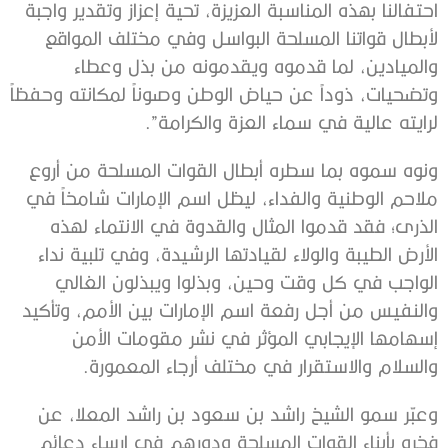
احتفالنا بهذه المناسبة العزيزة، تحية إعزاز وتقدير واجبة
لأبطال قواتنا المسلحة البواسل وفي مختلف المواقع
والميادين، لما قدموه ويقدمونه من بذل وعطاء
وتضحيات، ذوداً عن حياض الوطن وصوناً لمكانته وحفظاً
لرايته عالية في سماء العزة والكرامة”.
ونوه سموه بما سطره أبطال القوات المسلحة من أروع
ملاحم الوطنية والفداء، ليظل اسم الإمارات شامخاً في
الذرى؛ فقد قدموا المثال والقدوة في الانتماء لهذه
الأرض الطيبة والولاء لقيادتها الرشيدة، وفي تلبية نداء
الواجب في كل وقت وحين، وبذلوا ويبذلون الغالي
والنفيس من أجل رفعة اسم الإمارات بين الأمم، وتأكيد
إسهامها الإيجابي المؤثر في نشر مقومات الأمن
والسلام والاستقرار في مختلف أرجاء المعمورة.
وعبّر سمو الشيخ راشد بن سعود بن راشد المعلا، عن
فخره بأبناء القوات المسلحة ودورهم في إرساء دعائم