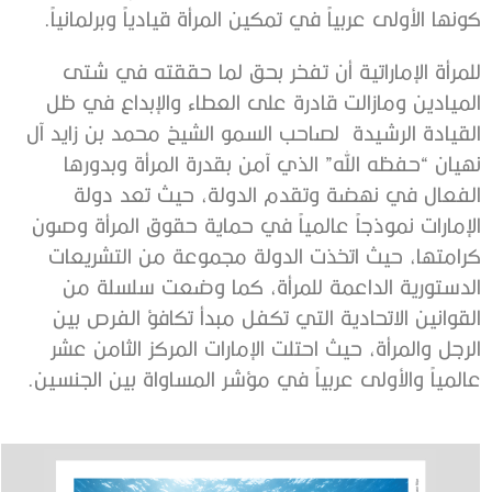
كونها الأولى عربياً في تمكين المرأة قيادياً وبرلمانياً.
للمرأة الإماراتية أن تفخر بحق لما حققته في شتى
الميادين ومازالت قادرة على العطاء والإبداع في ظل
القيادة الرشيدة لصاحب السمو الشيخ محمد بن زايد آل
نهيان “حفظه الله” الذي آمن بقدرة المرأة وبدورها
الفعال في نهضة وتقدم الدولة، حيث تعد دولة
الإمارات نموذجاً عالمياً في حماية حقوق المرأة وصون
كرامتها، حيث اتخذت الدولة مجموعة من التشريعات
الدستورية الداعمة للمرأة، كما وضعت سلسلة من
القوانين الاتحادية التي تكفل مبدأ تكافؤ الفرص بين
الرجل والمرأة، حيث احتلت الإمارات المركز الثامن عشر
عالمياً والأولى عربياً في مؤشر المساواة بين الجنسين.