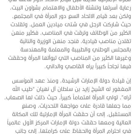
رعاية أسرتها وتنشئة الأطفال والاهتمام بشؤون البيت،
ولكن بعد قيام الاتحاد اتسع دور المرأة في المجتمع،
حيث شاركت الرجل في شتى ميادين العمل، وتقلدت
الكثير من الوظائف وترقت في المناصب، فكثير منهن
تقلدن مناصب قيادية، فنجد منهن الوزيرة والنائبة
بالمجلس الوطني والطبيبة والمعلمة والمهندسة
وغيرها الكثير من المناصب التي تبوأتها المرأة وحققت
فيها نجاحاً كبيراً يراه القاصي والداني.
إن قيادة دولة الإمارات الرشيدة، ومنذ عهد المؤسس
المغفور له الشيخ زايد بن سلطان آل نهيان “طيب الله
ثراه”، تولي المرأة اهتماماً كبيراً، حيث ذللت لها الصعاب،
مما جعلها قادرة على مواجهة التحديات، وصنع
المستقبل، إلى أن حققت المرأة الإمارتية تلك المكانة
العالية ومعها حققت دولة الإمارات المركز الأول عالمياً
في احترام المرأة والحفاظ على كرامتها، إلى جانب