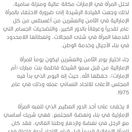
تحتل المرأة في الإمارات مكانة عالية ومنزلة سامية،
لذلك وجهت القيادة الرشيدة إلى ضرورة الاحتفاء بالمرأة
الإماراتية في الثامن والعشرين من أغسطس من كل
عام تقديراً وعرفاناً بالدور الكبير، والتضحيات الجسام التي
تقدمها المرأة في شتى المجالات، ولعطائها اللامحدود
في بناء الأجيال وخدمة الوطن.
جاء اختيار يوم الثامن والعشرين ليكون يوماً للمرأة
الإماراتية من قِبَل سمو الشيخة فاطمة بنت مبارك (أم
الإمارات)، حفظها الله، حيث إنه اليوم الذي بدأ فيه
المجلس الأعلى للاتحاد النسائي عمله وذلك في عام
1975.
لا يخفى على أحد الدور العظيم الذي تلعبه المرأة
الإمارتية في بناء ونهضة المجتمع، فهي شريك أساسي
مع الرجل في نهضة وازدهار وطننا الغالي، فقد كان
للمرأة الإماراتية قديماً قبل قيام الاتحاد أدوار فاعلة في