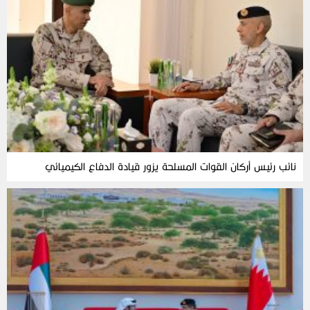
نائب رئيس أركان القوات المسلحة يزور قيادة الدفاع الكيميائي