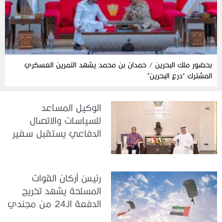
بحضور ملك البحرين / حمدان بن محمد يشهد التمرين العسكري
المشترك “درع البحرين”
الوكيل المساعد
للسياسات والاتصال
الدفاعي يستقبل سفير
جمهورية إندونيسيا لدى
الدولة
رئيسُ أركان القوات
المسلحة يشهد تخريج
الدفعة الـ24 من مجندي
الخدمة الوطنية في مركز