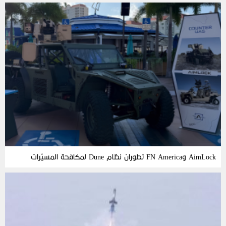
AimLock وFN America تطوران نظام Dune لمكافحة المسيّرات