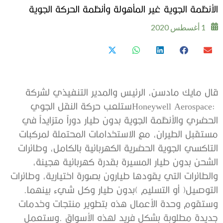
‬الأنظمة‭ ‬الجوية‭ ‬غير‭ ‬المأهولة‭ ‬وأنظمة‭ ‬الحركة‭ ‬الجوية
1 أغسطس 2020
‬التوصيل‭ )‬أو‭ ‬التسليم‭( ‬بدون‭ ‬طيار‭ ‬وكل‭ ‬شيء‭ ‬بينهما‭.‬