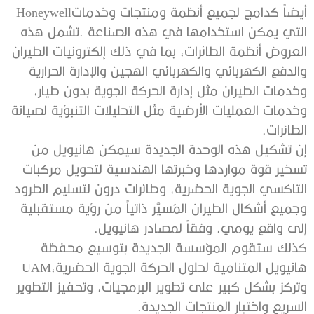
‬أيضاً‭ ‬كدامج‭ ‬لجميع‭ ‬أنظمة‭ ‬ومنتجات‭ ‬وخدمات‭ ‬Honeywell‭
‬الطائرات‭.‬
‬إلى‭ ‬واقع‭ ‬يومي،‭ ‬وفقاً‭ ‬لمصادر‭ ‬هانيويل‭.‬
‬هانيويل‭ ‬المتنامية‭ ‬لحلول‭ ‬الحركة‭ ‬الجوية‭ ‬الحضرية‭ ‬UAM،‭
‬السريع‭ ‬واختبار‭ ‬المنتجات‭ ‬الجديدة‭.‬