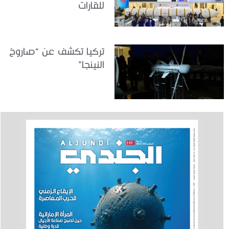
للقارات
تركيا تكشف عن “صاروخ
النينجا”