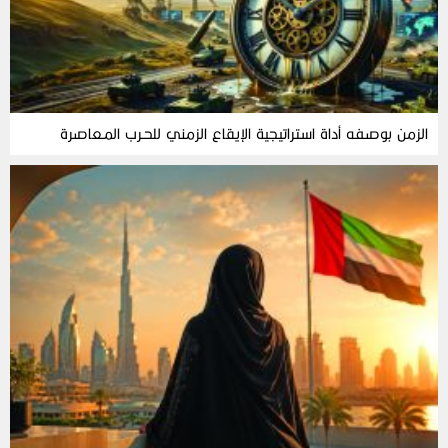
الزمن‭ ‬بوصفه‭ ‬أداة‭ ‬استراتيجية‭ ‬الإيقاع‭ ‬الزمني‭ ‬للحـرب‭ ‬المـعاصرة