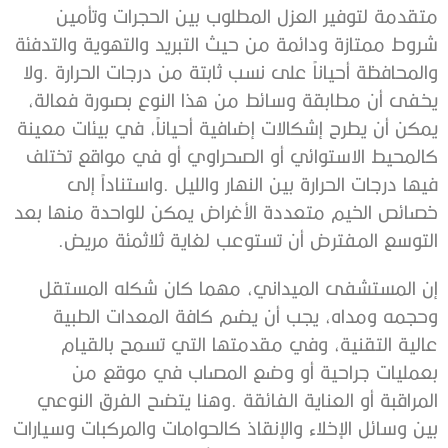
‬التوسع‭ ‬المفترض‭ ‬أن‭ ‬تستوعب‭ ‬لغاية‭ ‬ثلاثمئة‭ ‬مريض‭.‬