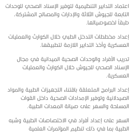
‬طبقاً‭ ‬لخصوصياتها‭.‬
‬العسكرية‭ ‬وأخذ‭ ‬التدابير‭ ‬اللازمة‭ ‬لتطبيقها‭.‬
‬العسكرية‭.‬
‬المسلحة‭ ‬والسهر‭ ‬على‭ ‬صيانة‭ ‬المعدات‭ ‬الطبية‭.‬