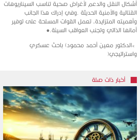
‬أمانها‭ ‬الذاتي‭ ‬وتجنب‭ ‬العواقب‭ ‬السيئة‭.‬●
‬واستراتيجي‭)‬
أخبار ذات صلة