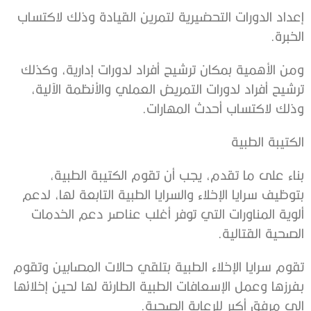
‬الخبرة‭.‬
‬وذلك‭ ‬لاكتساب‭ ‬أحدث‭ ‬المهارات‭.‬
الكتيبة‭ ‬الطبية
‬الصحية‭ ‬القتالية‭.‬
‬إلى‭ ‬مرفق‭ ‬أكبر‭ ‬للرعاية‭ ‬الصحية‭.‬