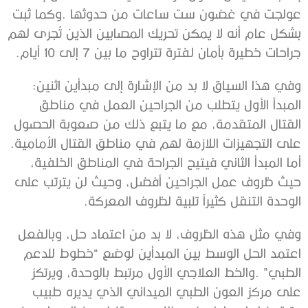
‬جراحات‭ ‬خطيرة‭ ‬بأمان‭ ‬لفترة‭ ‬تتراوح‭ ‬ما‭ ‬بين‭ ‬7‭ ‬إلى‭ ‬10‭ ‬أيام‭.‬
وفي‭ ‬هذا‭ ‬السياق‭ ‬لا‭ ‬بد‭ ‬من‭ ‬الإشارة‭ ‬إلى‭ ‬مبدأين‭ ‬اثنين‭:
‬على‭ ‬التجهيزات‭ ‬اللازمة‭ ‬لهم‭ ‬في‭ ‬مناطق‭ ‬القتال‭ ‬الأمامية‭.
‬الوحدة‭ ‬التنقل‭ ‬كثيراً‭ ‬تلبية‭ ‬لظروف‭ ‬المعركة‭. ‬