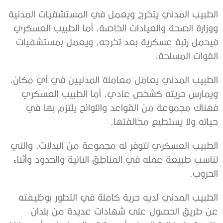
‬القوات‭ ‬المسلحة‭.‬
‬حياته‭ ‬ولا‭ ‬يستطيع‭ ‬مخالفتها‭.‬
‬الحروب‭.‬