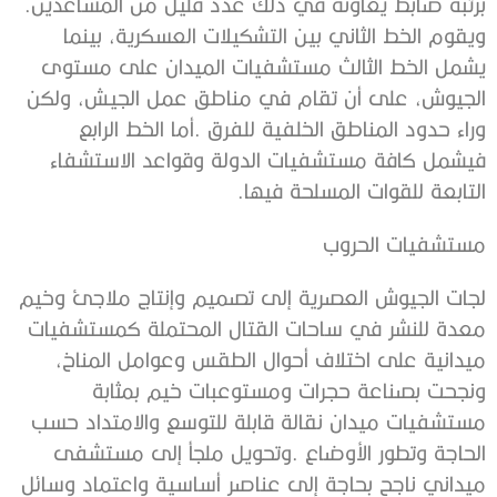
‬برتبة‭ ‬ضابط‭ ‬يعاونه‭ ‬في‭ ‬ذلك‭ ‬عدد‭ ‬قليل‭ ‬من‭ ‬المساعدين‭.
‬التابعة‭ ‬للقوات‭ ‬المسلحة‭ ‬فيها‭.‬
مستشفيات‭ ‬الحروب