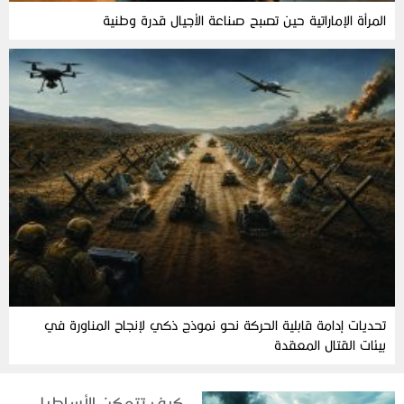
المرأة‭ ‬الإماراتية‭ ‬حين‭ ‬تصبح‭ ‬صناعة‭ ‬الأجيال‭ ‬قدرة‭ ‬وطنية
تحديات إدامة قابلية الحركة نحو نموذج ذكي لإنجاح المناورة في
بيئات القتال المعقدة
كيف تتمكن الأساطيل