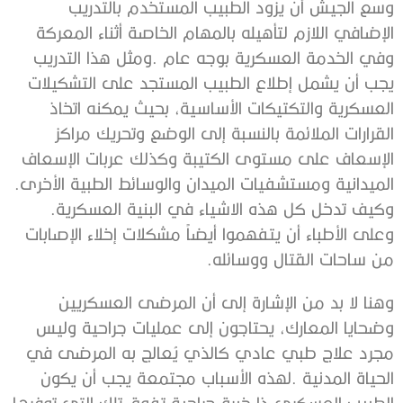
‬الميدانية‭ ‬ومستشفيات‭ ‬الميدان‭ ‬والوسائط‭ ‬الطبية‭ ‬الأخرى‭.
‬وكيف‭ ‬تدخل‭ ‬كل‭ ‬هذه‭ ‬الاشياء‭ ‬في‭ ‬البنية‭ ‬العسكرية‭.
‬من‭ ‬ساحات‭ ‬القتال‭ ‬ووسائله‭.‬