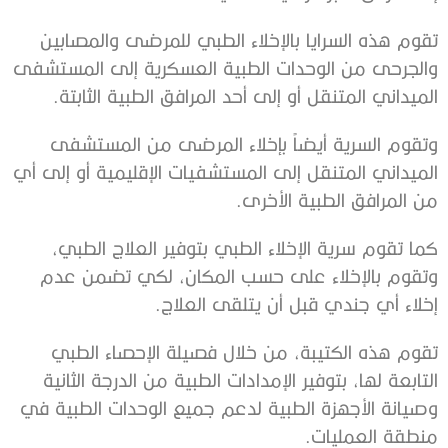
‬الميداني‭ ‬المتنقل‭ ‬أو‭ ‬إلى‭ ‬أحد‭ ‬المرافق‭ ‬الطبية‭ ‬الثابتة‭.‬
‬من‭ ‬المرافق‭ ‬الطبية‭ ‬الأخرى‭.‬
‬إخلاء‭ ‬أي‭ ‬جندي‭ ‬قبل‭ ‬أن‭ ‬يتلقى‭ ‬العلاج‭.‬
‬منطقة‭ ‬العمليات‭.‬