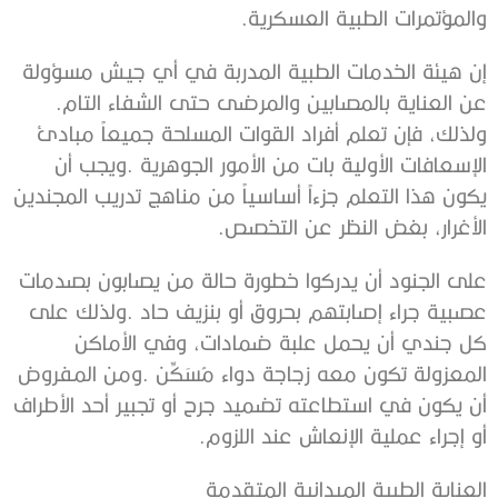
‬والمؤتمرات‭ ‬الطبية‭ ‬العسكرية‭.‬
‬عن‭ ‬العناية‭ ‬بالمصابين‭ ‬والمرضى‭ ‬حتى‭ ‬الشفاء‭ ‬التام‭.
‬الأغرار،‭ ‬بغض‭ ‬النظر‭ ‬عن‭ ‬التخصص‭.‬
‬أو‭ ‬إجراء‭ ‬عملية‭ ‬الإنعاش‭ ‬عند‭ ‬اللزوم‭.‬
العناية‭ ‬الطبية‭ ‬الميدانية‭ ‬المتقدمة‭ ‬