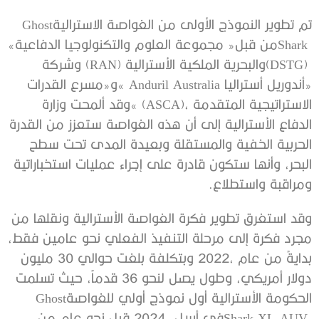
تم‭ ‬تطوير‭ ‬النموذج‭ ‬الأولى‭ ‬من‭ ‬الغواصة‭ ‬الاسترالية‭ ‬Ghost
Shark‭ ‬من‭ ‬قبل‭ ‬‮«‬مجموعة‭ ‬العلوم‭ ‬والتكنولوجيا‭ ‬الدفاعية‮»‬‭
‬ومراقبة‭ ‬واستطلاع‭.‬
‬الحكومة‭ ‬الأسترالية‭ ‬أول‭ ‬نموذج‭ ‬أولي‭ ‬للغواصة‭ ‬Ghost