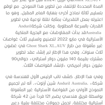
‬القدرات‭ ‬بالسرعة‭ ‬المطلوبة‭. ‬وكانت‭ ‬شركة‭ ‬Anduril
‬مشترك‭ ‬بقيمة‭ ‬140‭ ‬مليون‭ ‬دولار‭ ‬أسترالي‭ ‬‮«‬حوالي‭ ‬90‭
‬مليون‭ ‬دولار‭ ‬أمريكي‮»‬‭ ‬لإنشاء‭ ‬الغواصات‭ ‬الثلاث‭. ‬