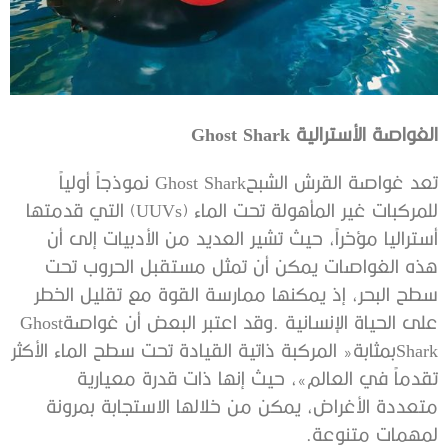
الغواصة‭ ‬الأسترالية ‭ ‬Ghost Shark
‬على‭ ‬الحياة‭ ‬الإنسانية‭. ‬وقد‭ ‬اعتبر‭ ‬البعض‭ ‬أن‭ ‬غواصة‭ ‬Ghost
‬لمهمات‭ ‬متنوعة‭. ‬