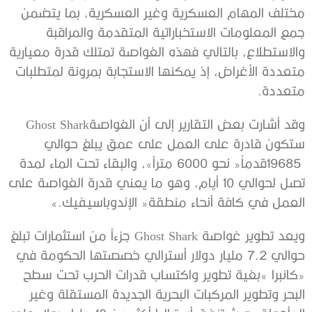
‬متعددة‭. ‬
وقد‭ ‬أشارت‭ ‬بعض‭ ‬التقارير‭ ‬إلى‭ ‬أن‭ ‬الغواصة‭ ‬Ghost Shark‭
‬العمل‭ ‬في‭ ‬كافة‭ ‬أنحاء‭ ‬منطقة‭ ‬‮«‬الإندوباسيفيك‮»‬‭.‬