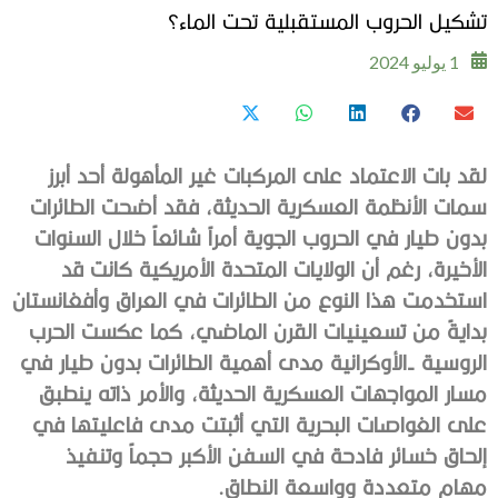
تشكيل الحروب المستقبلية تحت الماء؟
1 يوليو 2024
‬مهام‭ ‬متعددة‭ ‬وواسعة‭ ‬النطاق‭.‬