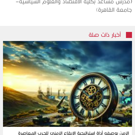
(
‬مدرس‭ ‬مساعد‭ ‬بكلية‭ ‬الاقتصاد‭ ‬والعلوم‭ ‬السياسية‭ ‬–‭
‬جامعة‭ ‬القاهرة‭(‬
أخبار ذات صلة
الزمن‭ ‬بوصفه‭ ‬أداة‭ ‬استراتيجية‭ ‬الإيقاع‭ ‬الزمني‭ ‬للحـرب‭ ‬المـعاصرة