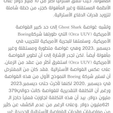
‬لتزويد‭ ‬قدرات‭ ‬الدفاع‭ ‬الأسترالية‭.‬
‬الأمريكية‭ (‬Orca UUV‭) ‬التي‭ ‬طورتها‭ ‬شركة‭ ‬Boeing‭
‬في‭ ‬ديسمبر‭ ‬2020،‭ ‬لكنها‭ ‬تأخرت‭ ‬حتى‭ ‬ديسمبر‭ ‬2023،‭
‬ورغم‭ ‬أن‭ ‬التكلفة‭ ‬التقديرية‭ ‬للغواصة‭ ‬كانت‭ ‬حوالي‭ ‬379‭