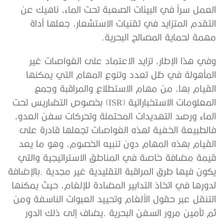
‬مهمة‭ ‬لحماية‭ ‬المصالح‭ ‬البحرية‭. ‬