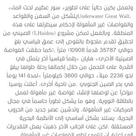
وتعمل‭ ‬بكين‭ ‬حالياً‭ ‬على‭ ‬تطوير‭ ‬‮«‬سور‭ ‬عظيم‭ ‬تحت‭ ‬الماء‮»‬‭