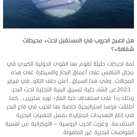
‬شفافة»؟
‬الغواصات‭ ‬البحرية‭ ‬غير‭ ‬المأهولة‭. ‬