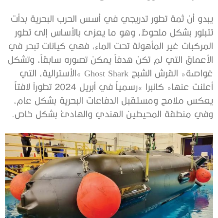
‬وفي‭ ‬منطقة‭ ‬المحيطين‭ ‬الهندي‭ ‬والهادئ‭ ‬بشكل‭ ‬خاص‭.‬