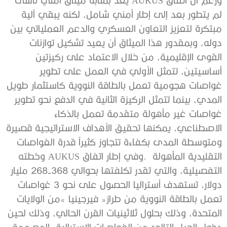
‬التقليدية‭ ‬المأهولة‭.