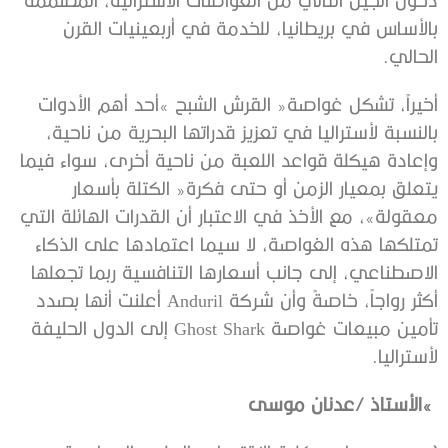
‬الحالي‭.‬
‬لأستراليا‭.‬
‮»‬‭ ‬الأستاذ‭/ ‬عدنان‭ ‬موسى