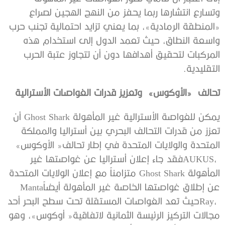
‬التقليدية‭.‬
تحالف ‬‮ «‬الأوكوس‮»‬ ‬ وتعزيز‭ ‬قدرات‭ ‬الغواصات‭ ‬الأسترالية
‬المتحدة‭ ‬والولايات‭ ‬المتحدة‭ ‬في‭ ‬إطار‭ ‬تحالف‭ ‬‮«‬الأوكوس‮»‬‭
‬عن‭ ‬إطلاق‭ ‬غواصتها‭ ‬الخاصة‭ ‬غير‭ ‬المأهولة‭ ‬أيضاً‭ ‬Manta