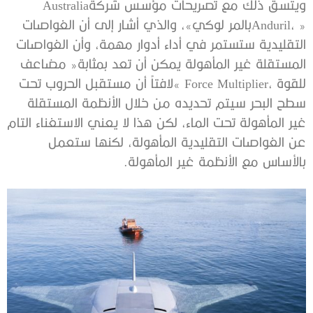
ويتسق‭ ‬ذلك‭ ‬مع‭ ‬تصريحات‭ ‬مؤسس‭ ‬شركة‭ ‬Australia
‬بالأساس‭ ‬مع‭ ‬الأنظمة‭ ‬غير‭ ‬المأهولة‭. ‬