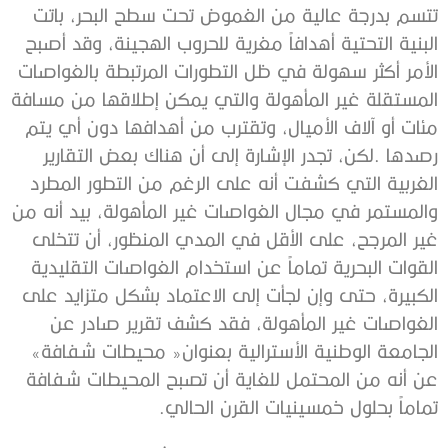
‬الجامعة‭ ‬الوطنية‭ ‬الأسترالية‭ ‬بعنوان‭ ‬‮«‬محيطات‭ ‬شفافة‮»‬‭
‬تماماً‭ ‬بحلول‭ ‬خمسينيات‭ ‬القرن‭ ‬الحالي‭. ‬