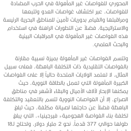
‬والبحث‭ ‬العلمي‭.‬
‬طولها‭ ‬حوالي‭ ‬377‭ ‬قدماً،‭ ‬نحو‭ ‬2‭ ‬مليار‭ ‬دولار،‭ ‬وتحتاج‭ ‬لـ‭ ‬18‭