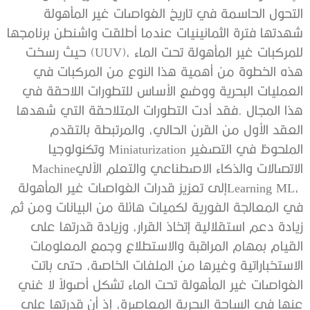
‬الاتصالات‭ ‬والذكاء‭ ‬الاصطناعي‭ ‬والتعلم‭ ‬الآلي‭ ‬Machine