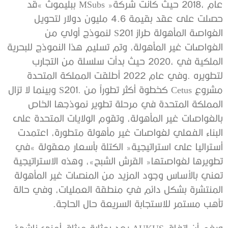
‬تأهب‭ ‬مستمر‭ ‬للاستجابة‭ ‬السريعة‭ ‬حال‭ ‬الحاجة‭. ‬