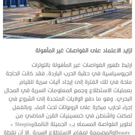
تزايد‭ ‬الاعتماد على‭ ‬الغواصات‭ ‬غير‭ ‬المأهولة
‬تطوير‭ ‬الغواصة‭ ‬المسماه‭ ‬بــ‭ ‬‮«‬الجميلة‭ ‬النائمة‮»‬‭ ‬Sleeping