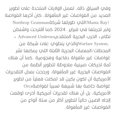
(‬Manta Ray‭) ‬التي‭ ‬طورتها‭ ‬شركة‭ ‬Northrop Grumman‭
‬نظام‭ ‬‮«‬الحرب‭ ‬البحرية‭ ‬المتقدم‮»‬‭ ‬Advanced Undersea
‬غواصة‭ ‬خاصة‭ ‬بها‭ ‬شبيهة‭ ‬نسبياً‭ ‬لغواصة‭ ‬Orca‭
‬الغواصات‭ ‬غير‭ ‬المأهولة‭.‬