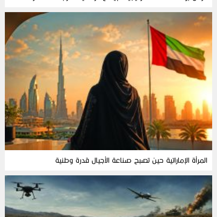
المرأة‭ ‬الإماراتية‭ ‬حين‭ ‬تصبح‭ ‬صناعة‭ ‬الأجيال‭ ‬قدرة‭ ‬وطنية