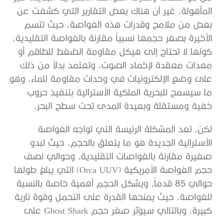
‬خفية‭ ‬ومستقلة‭ ‬وبعيدة‭ ‬المدى‭ ‬تحت‭ ‬سطح‭ ‬البحر‭.‬