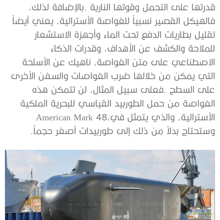
‬الأسترالية،‭ ‬والذي‭ ‬يتمثل‭ ‬في‭ ‬American Mark 48،‭
‬وستحتاج‭ ‬بدلاً‭ ‬من‭ ‬ذلك‭ ‬إلى‭ ‬طوربيدات‭ ‬أصغر‭ ‬حجماً‭.‬