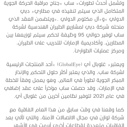
‬ومركز‭ ‬عمليات‭ ‬الطوارئ‭.‬
‬في‭ ‬عام‭ ‬2021‭ ‬لتوفير‭ ‬نظامين‭ ‬آخرين‭ ‬من‭ ‬غلوبال‭ ‬آي‭.‬