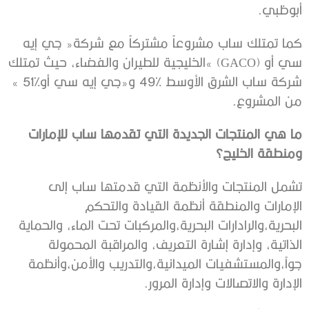
‬أبوظبي‭.‬
‬شركة‭ ‬ساب‭ ‬الشرق‭ ‬الأوسط‭ ‬49‭% ‬و«جي‭ ‬إيه‭ ‬سي‭ ‬أو‮»‬‭ ‬51‭%
‬من‭ ‬المشروع‭.‬
‬ومنطقة‭ ‬الخليج؟
‬الإدارة‭ ‬والاتصالات‭ ‬وإدارة‭ ‬المرور‭.‬