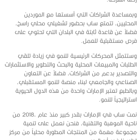
‬فرص‭ ‬مستقبلية‭ ‬للعمل‭.‬
‬استراتيجياً‭ ‬للنمو‭.‬