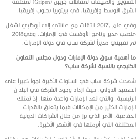
‬الشرق‭ ‬الأوسط‭ ‬وإفريقيا،‭ ‬في‭ ‬بريتوريا‭ ‬بجنوب‭ ‬إفريقيا‭.‬
‬منصب‭ ‬مدير‭ ‬برنامج‭ ‬الأوفست‭ ‬في‭ ‬الإمارات،‭ ‬وفي‭ ‬2018‭
‬تم‭ ‬تعييني‭ ‬مديراً‭ ‬لشركة‭ ‬ساب‭ ‬في‭ ‬دولة‭ ‬الإمارات‭.‬
‬الخليجي‭ ‬بالنسبة‭ ‬لشركة‭ ‬ساب؟
‬المختلفة‭ ‬التي‭ ‬أبرمتها‭ ‬في‭ ‬الأشهر‭ ‬الأخيرة‭.‬