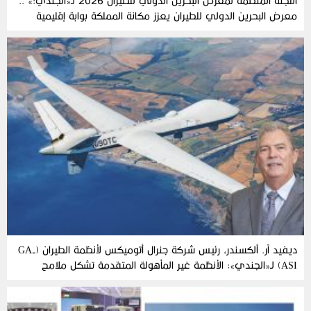
اللجنة‭ ‬المنظمة‭ ‬لمعرض‭ ‬البحرين‭ ‬الدولي‭ ‬للطيران‭ ‬2026‭ ‬لـ«الجندي‮»‬‭:‬ ..
‬للابتكار‭ ‬في‭ ‬الخليج
ديفيد آر. ألكسندر، رئيس شركة جنرال أتوميكس لأنظمة الطيران (GA-
ASI) لـ«الجندي»: الأنظمة غير المأهولة المتقدمة تشكل ملامح
مستقبل الحروب الحديثة