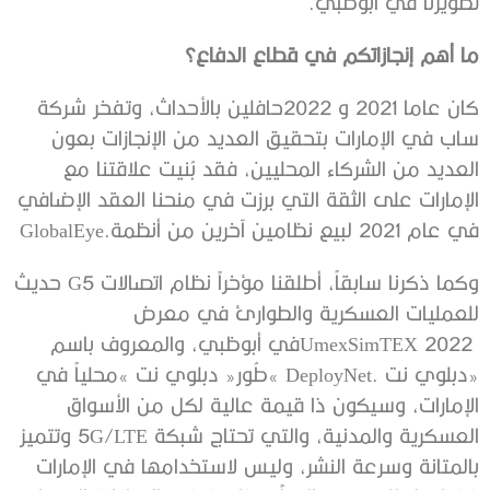
‬تطويرنا‭ ‬في‭ ‬أبوظبي‭.‬
ما‭ ‬أهم‭ ‬إنجازاتكم‭ ‬في‭ ‬قطاع‭ ‬الدفاع؟
‬في‭ ‬عام‭ ‬2021‭ ‬لبيع‭ ‬نظامين‭ ‬آخرين‭ ‬من‭ ‬أنظمة‭ ‬GlobalEye‭.‬