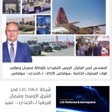
المهندس أيمن البطران، الرئيس التنفيذي بالوكالة لمعرض ومؤتمر
قوات العمليات الخاصة «سوفكس 2026» لـ«الجندي»: سوفكس
2026 يرسخ مكانته العالمية كمنصة للتعاون الدفاعي
شركة LIG D&A في
الشرق الأوسط وشمال
إفريقيا لـ«الجندي»: نعيد
تعريف هويتنا ونرسخ