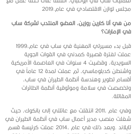
‬مجلس‭ ‬توازن‭ ‬الاقتصادي‭ ‬في‭ ‬عام‭ ‬2019‭.‬
‬في‭ ‬الإمارات؟
قبل‭ ‬بدء‭ ‬مسيرتي‭ ‬المهنية‭ ‬في‭ ‬ساب‭ ‬في‭ ‬عام‭ ‬1999،‭
‬المقاتلة‭.‬