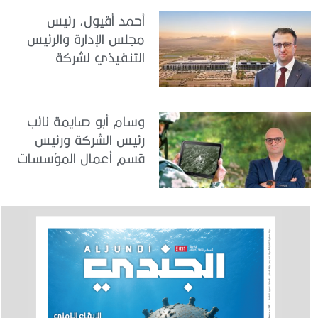
البحري “
العملياتية تبدأ بالتدريب
أحمد أقيول، رئيس
الذكي الإمارات شريك
مجلس الإدارة والرئيس
محوري في صياغة
التنفيذي لشركة
مستقبل التدريب
«أسيلسان» التركية
الدفاعي
للصناعات الدفاعية لـ«
الجندي »: تقنيات سيادية
وسام أبو صايمة نائب
متقدمة وشراكات طويلة
رئيس الشركة ورئيس
الأمد لتعزيز أمن واستقرار
قسم أعمال المؤسسات
المنطقة
في «سامسونج»
للإلكترونيات الخليج لـ«
الجندي »: نقود تحوّلاً
رقمياً يعزز جاهزية
القطاعات ويواكب رؤية
الإمارات في الأمن
السيبراني والابتكار