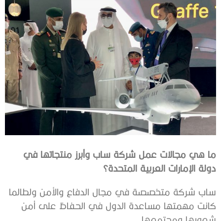
‬دولة‭ ‬الإمارات‭ ‬العربية‭ ‬المتحدة؟
‬شعوبها‭ ‬ومجتمعها‭.‬