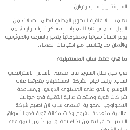
‬السابقة‭ ‬بين‭ ‬ساب‭ ‬وتوازن‭.‬
‬والأمان‭ ‬بما‭ ‬يتناسب‭ ‬مع‭ ‬احتياجات‭ ‬العملاء‭.‬
ما‭ ‬هي‭ ‬خطط‭ ‬ساب‭ ‬المستقبلية؟
‬رحلة‭ ‬الشركة‭.‬