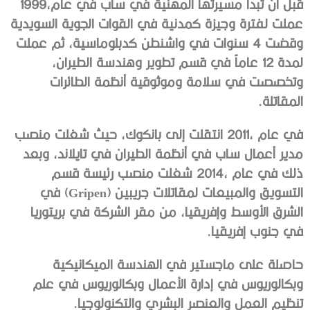
قبل‭ ‬أن‭ ‬تبدأ‭ ‬مسيرتها‭ ‬المهنية‭ ‬في‭ ‬ساب‭ ‬في‭ ‬عام‭ ‬1999،‭
‬المقاتلة‭. ‬
‬في‭ ‬جنوب‭ ‬إفريقيا‭.‬
‬تنظيم‭ ‬العمل‭ ‬والعنصر‭ ‬البشري‭ ‬والتكنولوجيا‭.‬