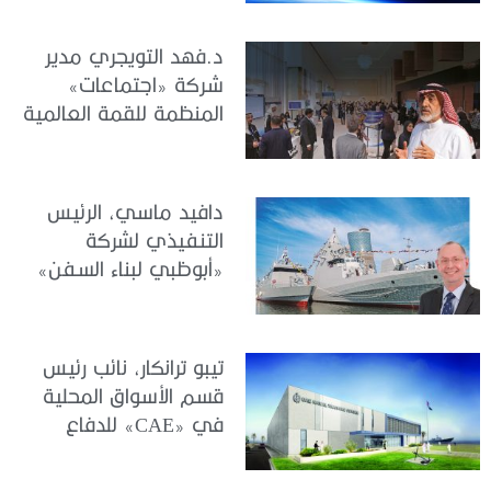
التزامنا تجاه منطقة
الشرق الأوسط وشمال
د.فهد التويجري مدير
إفريقيا
شركة «اجتماعات»
المنظمة للقمة العالمية
للحوكمة والأداء وإدارة
المخاطر والامتثال
لـ«الجندي»: قمة G[P]RC
دافيد ماسي، الرئيس
2026.. صياغة التكامل
التنفيذي لشركة
بين الحوكمة والمخاطر
«أبوظبي لبناء السفن»
والامتثال مع الأداء
(ADSB) لـمجلة
والاستراتيجية
«الجندي»: “سنواصل
الاستثمار في تنمية
تيبو ترانكار، نائب رئيس
الكفاءات الوطنية، وتعزيز
قسم الأسواق المحلية
منظومة الابتكار، وترسيخ
في «CAE» للدفاع
مكانة دولة الإمارات مركزاً
والأمن الدولي
عالمياً للتميز في القطاع
لـ«الجندي»: الجاهزية