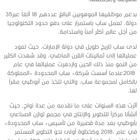
بدعم‭ ‬موظفيها‭ ‬الموهوبين‭ ‬البالغ‭ ‬عددهم‭ ‬18‭ ‬ألفاً‭ ‬عبر‭ ‬35‭
‬من‭ ‬أجل‭ ‬عالم‭ ‬أكثر‭ ‬أمناً‭ ‬واستدامة‭.‬
‬لها‭.‬
‬بأبوظبي‭ ‬بعد‭ ‬مدة‭ ‬قصيرة‭ ‬من‭ ‬تأسيس‭ ‬‮«‬ساب‭ ‬المحدودة‮»‬‭