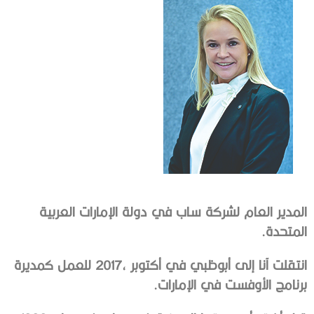
‬المتحدة‭.‬
‬برنامج‭ ‬الأوفست‭ ‬في‭ ‬الإمارات‭.‬