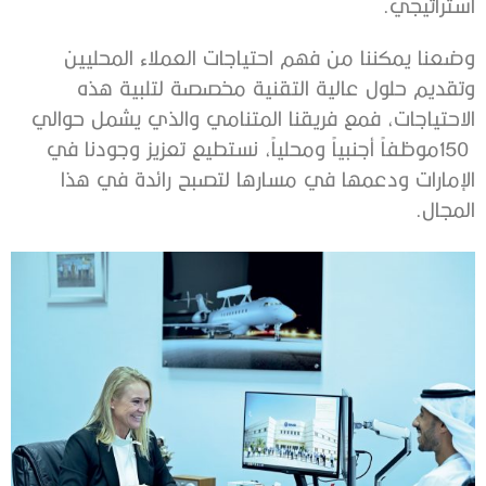
‬استراتيجي‭.‬
‬المجال‭.‬