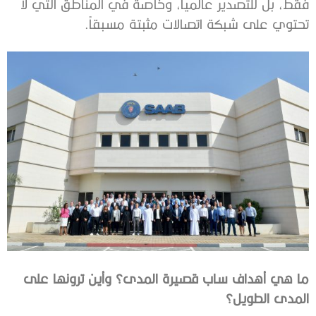
‬تحتوي‭ ‬على‭ ‬شبكة‭ ‬اتصالات‭ ‬مثبتة‭ ‬مسبقاً‭.‬
‬المدى‭ ‬الطويل؟