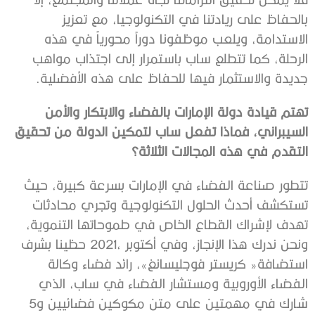
‬جديدة‭ ‬والاستثمار‭ ‬فيها‭ ‬للحفاظ‭ ‬على‭ ‬هذه‭ ‬الأفضلية‭.‬
‬التقدم‭ ‬في‭ ‬هذه‭ ‬المجالات‭ ‬الثلاثة؟
‬شارك‭ ‬في‭ ‬مهمتين‭ ‬على‭ ‬متن‭ ‬مكوكين‭ ‬فضائيين‭ ‬و5‭