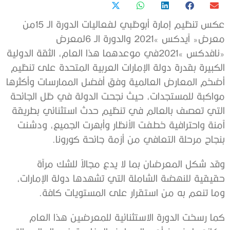
‬بنجاح‭ ‬مرحلة‭ ‬التعافي‭ ‬من‭ ‬أزمة‭ ‬جائحة‭ ‬كورونا‭.‬
‬وما‭ ‬تنعم‭ ‬به‭ ‬من‭ ‬استقرار‭ ‬على‭ ‬المستويات‭ ‬كافة‭.‬