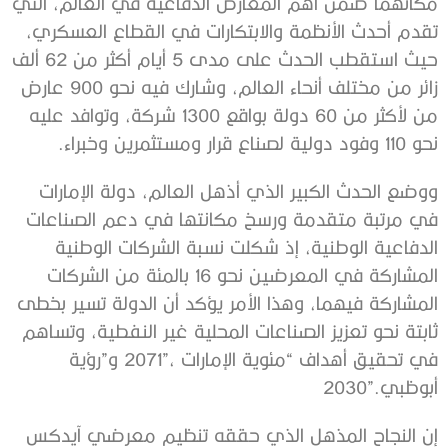
‬نحو‭ ‬110‭ ‬وفود‭ ‬دولية‭ ‬لصناع‭ ‬قرار‭ ‬ومستثمرين‭ ‬وخبراء‭.‬
‬أبوظبي‭ ‬2030”‭.‬