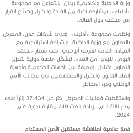
وزارة الداخلية وأكاديمية ربدان، بالتعاون مع مجموعة
«أدنيك»، بمشاركة نخبة من القادة والخبراء وصنّاع القرار
من مختلف دول العالم.
ونظمت مجموعة «أدنيك»، إحدى شركات مدن، المعرض
بالتعاون مع وزارة الداخلية، وبشراكة استراتيجية مع
القيادة العامة لشرطة أبوظبي، تحت شعار «نجتهد
اليوم.. لنبني أمن الغد»، ليُشكّل منصةً دوليةً لتعزيز
التعاون وتبادل المعرفة بين الجهات الحكومية وأجهزة
إنفاذ القانون والخبراء والمتخصصين في مجالات الأمن
الوطني ودرء المخاطر.
واستقطبت فعاليات المعرض أكثر من 37,434 زائراً على
مدار ثلاثة أيام، بزيادة بلغت 49% مقارنة بدورة عام
2024.
قمة عالمية لمناقشة مستقبل الأمن المستدام