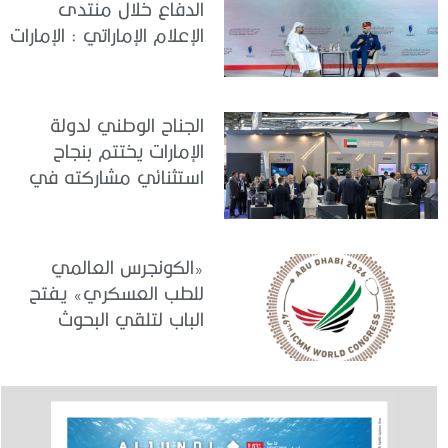
الدفاع خلال منتدى
الإعلام الإماراتي : الإمارات
نموذج عالمي في
الجاهزية والاستقرار
الجناح الوطني لدولة
الإمارات يختتم بنجاح
استثنائي مشاركته في
معرض «يوروساتوري
2026»
«الكونجرس العالمي
للطب العسكري» يفتح
الباب لتلقي البحوث
والدراسات المشاركة في
برنامجه العلمي