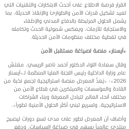
القرار فرصة الاطلاع على أحدث الابتكارات والتقنيات التي
تعيد تشكيل قدرات الأمن والطوارئ والإنقاذ الحديثة، بما
يشمل الحلول المرتبطة بالدفاع المدني والإطفاء
والاستجابة للأزمات، ويعكس شمولية الحدث وتكامله
في تغطية مختلف منظومات الأمن الحديثة.
«آيسنار» منصة لصياغة مستقبل الأمن
وقال سعادة اللواء الدكتور أحمد ناصر الريسي، مفتش
عام وزارة الداخلية رئيس اللجنة العليا المنظمة لـ«آيسنار
2026»: «يُعَدُّ المعرض منصة استراتيجية تجمع نخبة من
القادة والمؤسسات والمبتكرين في قطاع الأمن من
مختلف أنحاء العالم لتبادل المعرفة وبناء الشراكات
الاستراتيجية، وتسريع تبني أكثر الحلول الأمنية تطوراً».
وأضاف أن المعرض تطور على مدى تسع دورات ليصبح
منتدى عالمياً يسهم في صياغة السياسات، ودفع