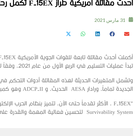
أحدث مقاتلة أمريكية طراز F-15EX تكمل رحلتها التجريبية
31 مارس 2021
تبدأ عمليات التسليم في الربع الأول من عام 2021، وفقاً لشركةBoeing .
وتشمل المتغيرات الحديثة لهذه المقاتلة أدوات التحكم في ا
الجديدة تماماً، ورادار AESA الحديث، و ADCP-II وهو كمبيوتر مهام متطور.
Survivability System لتحسين فعالية المهمة والقدرة على البقاء.