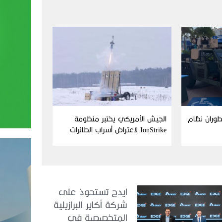
Aim وFN America تطوران نظام
الجيش الأمريكي يختبر منظومة
IonStrike لاعتراض أسراب الطائرات
بدون طيار
ايدج تستحوذ على
شركة أكاير البرازيلية
المتخصصة في