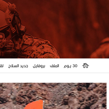
30 يــوم
الملف
بروفايل
جديد السلاح
لقا