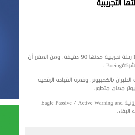
أكملت أحدث مقاتلة تابعة للقوات الجوية الأمريكية F-15EX رحلة تجريبية مدتها 90 دقيقة، ومن المقرر أن
لطيران بالكمبيوتر، وقمرة القيادة الرقمية
“F-15EX ، الأكثر تقدماً حتى الآن، تتميز بنظام الحرب الإلكترونية Eagle Passive / Active Warning and