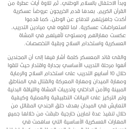
وبدأ الاحتفال بالسلام الوطني، ثم تلاوة آيات عطرة من
القرآن الكريم، بعدها قدم الخريجون عروضاً عسكرية
أكدت جاهزيتهم للدفاع عن الوطن، كما قدموا
استعراضات عسكرية، لما تلقوه في ميادين التدريب،
عكست مهاراتهم ومستوى تأهيلهم في المشاة
العسكرية واستخدام السلاح وبقية التخصصات.
والقى قائد المعسكر كلمة أشار فيها إلى أن المجندين
أنهوا مرحلة التدريب الأساسي بجدارة واقتدار حيث تلقوا
خلال 10 أسابيع التدريب على استخدام السلاح والرماية
ومهارة الميدان ومهارة المعركة والقتال في المناطق
المبينة والأمن الداخلي وتدريبات المشاة واللياقة البدنية
وتم التركيز على البيانات التطبيقية والعملية وكيفية
التعايش في الميدان بهدف خلق الجندي المقاتل من
خلال تنفيذ عدة تمارين خارجية طبقت من خلالها جميع
المهارات العسكرية الأساسية التي ساهمت في