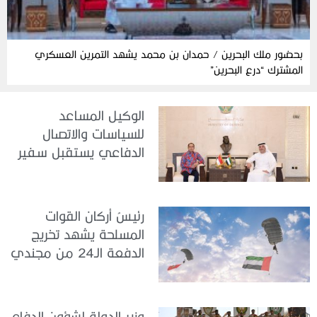
بحضور ملك البحرين / حمدان بن محمد يشهد التمرين العسكري
المشترك “درع البحرين”
الوكيل المساعد
للسياسات والاتصال
الدفاعي يستقبل سفير
جمهورية إندونيسيا لدى
الدولة
رئيسُ أركان القوات
المسلحة يشهد تخريج
الدفعة الـ24 من مجندي
الخدمة الوطنية في مركز
تدريب سيح حفير
وزير الدولة لشؤون الدفاع