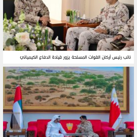
نائب رئيس أركان القوات المسلحة يزور قيادة الدفاع الكيميائي