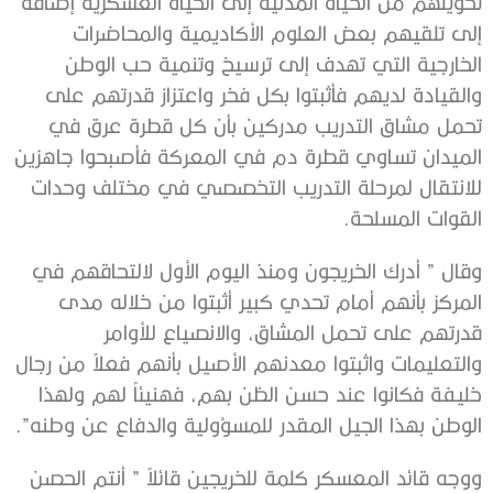
تحويلهم من الحياة المدنية إلى الحياة العسكرية إضافة
إلى تلقيهم بعض العلوم الأكاديمية والمحاضرات
الخارجية التي تهدف إلى ترسيخ وتنمية حب الوطن
والقيادة لديهم فأثبتوا بكل فخر واعتزاز قدرتهم على
تحمل مشاق التدريب مدركين بأن كل قطرة عرق في
الميدان تساوي قطرة دم في المعركة فأصبحوا جاهزين
للانتقال لمرحلة التدريب التخصصي في مختلف وحدات
القوات المسلحة.
وقال ” أدرك الخريجون ومنذ اليوم الأول لالتحاقهم في
المركز بأنهم أمام تحدي كبير أثبتوا من خلاله مدى
قدرتهم على تحمل المشاق، والانصياع للأوامر
والتعليمات واثبتوا معدنهم الأصيل بأنهم فعلاً من رجال
خليفة فكانوا عند حسن الظن بهم، فهنيئاً لهم ولهذا
الوطن بهذا الجيل المقدر للمسؤولية والدفاع عن وطنه”.
ووجه قائد المعسكر كلمة للخريجين قائلاً ” أنتم الحصن