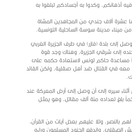
 فيه أذهانكم، وكدوا به أجسادكم تبلغوا به
ا عشرة آلاف جندي من المجاهدين المشاة
 ميناء مدينة سوسة الساحلية التونسية.
لية ووصل إلى بلدة (فازر) في طرف الجزيرة الغربي
 جنده إلى شرقي الجزيرة، وهناك وجد قوة
اً مساعدة حاكم تونس لاستعادة حكمه على
ك معه في القتال ضد أهل صقلية، ولكن القائد
ك.
 أثناء سيره إلى أن وصل إلى أرض المعركة عند
ً بلغ تعداده مئة ألف مقاتل، وهو يمثـل
م بالنصر، وتلا عليهم بعض آيات من القرآن،
يش الصقلي، واندفع الجنود المسلمون وراءه