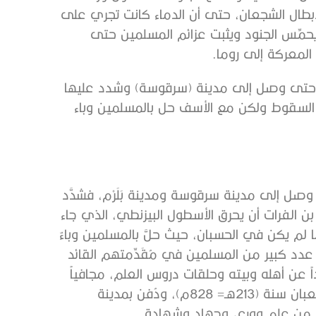
أبطال الشجعان، حتى أن الدماء كانت تجري على
حمِّس الجنود ويثبت عزائم المسلمين حتى
لمعركة إلى روما.
فه حتى وصل إلى مدينة (سرقوسة) وشدد عليها
 السقوط ولكن مع الأسف حل بالمسلمين وباء
صل إلى مدينة سرقوسة ومدينة بَلَرْم، فشدَّد
بن الفرات أن يحرق الأسطول البيزنطي، الذي جاء
 لم يكن في الحسبان، حيث حلَّ بالمسلمين وباءٌ
 عدد كبير من المسلمين في مُقَدِّمتهم القائد
اً عن أهله وبيته وحلقات دروس العلم، مجافياً
لفراشه وداره، مُؤْثِرًا مرضاة ربه ونصرة دينه، وذلك في شعبان سنة (213هـ= 828م)، ودُفن بمدينة
ا من علم وورع، وجهاد وشهادة.