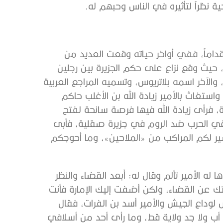
ة نظراً لتأثيره في الناس وحبهم له.
داماً، ففي أواخر حياته وقعت العديد من
ة، حيث وقع نزاع على حكم الجزيرة بين رجلين
لآخر اسمه بلاتريوس، وتسميه المراجع العربية
واستغاث بالأمير زيادة الله بن الأغلب حاكم
 فرأى زيادة الله فيها فرصة سانحة لفتح
 في الحرب ضد الروم في جزيرة صقلية، فأبى
سير لكم المراكب من «الملاحين»، وما أحوجكم
ا له الأمير تألم وقال له: أَبعد القضاء والنظر
لتك عن القضاء، ولكن أضفت إليك الإمارة فأنت
 لوداع الجيش والأمير أسد بن الفرات، فقال
أب ولا جد ولاية قط، وما رأى أحد من أسلافي