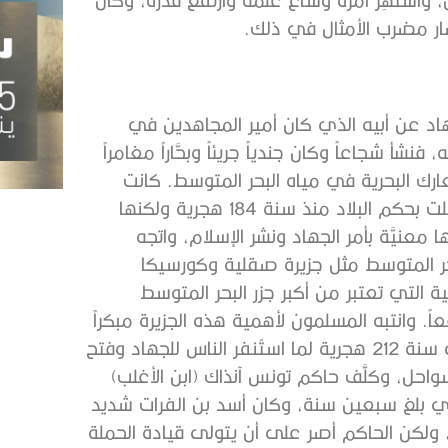
ار مضرب الأمثال في ذلك.
اد عن أبيه الذي كان أمير المجاهدين في
أ شجاعاً وكان جندياً جريئاً وبحَّاراً مغامراً
ك البحرية في مياه البحر المتوسط. كانت
إفريقيا (تونس) واقعـة تحت حكـم دولة الأغالبة التي استقلت بحكم البلاد منذ سنة 184 هجرية ولكنها
معنيَّة بأمر الجهاد ونشر الإسلام، واتجه
بحر المتوسط مثل جزيرة صقلية وكورسيكا
ة التي تعتبر من أكبر جزر البحر المتوسط
. وانتبه المسلمون لأهمية هذه الجزيرة مبكراً
وذلك منذ عهد الصحابة وحاولوا فتحها مرات عديدة. وفي سنة 212 هجرية لما استُنفر الناس للجهاد وفتح
واحل، وكلَّف حاكم تونس آنذاك (ابن الأغلب)
لذي بلغ سبعين سنة، وكان أسد بن الفرات شديد
ولكن الحاكم أصر على أن يتولى قيادة الحملة