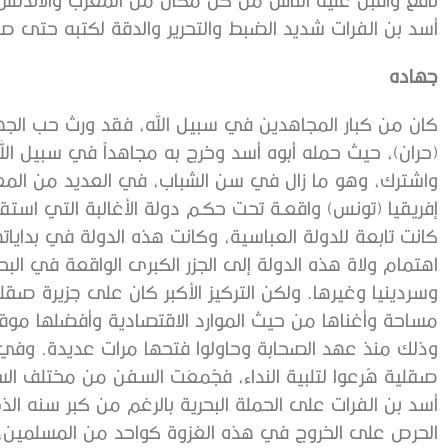
أسد بن الفرات شديد الضبط والتحرير والدقة لكتبه حتى ص
جهاده
كان من كبار المجاهدين في سبيل الله، فقد ورث حب الجه
(حران)، حيث حمله أبوه أسد وخرج به مجاهداً في سبيل الله، فنش
واشترك، وهو ما زال في سن الشباب، في العديد من المعار
كانت تابعة للدولة العباسية، وكانت هذه الدولة في بداياتها 
اهتمام ولاة هذه الدولة إلى الجزر الكبرى الواقعة في ال
وسردينيا وغيرها. ولكن التركيز الأكبر كان على جزيرة صقلي
مساحة وأغناها من حيث الموارد الاقتصادية وأفضلها موقعاً
صقلية هُرعوا لتلبية النداء، فجُمعَت السفن من مختلف الس
أسد بن الفرات على الحملة البحرية بالرغم من كبر سنه ا
الحرص على الخروج في هذه الغزوة كواحد من المسلمين، 