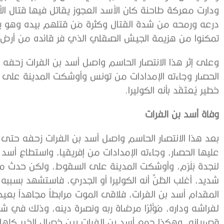
ودارت معركة طاحنة كان الأسد العجوز يقاتل فيها قتال ال
درعه ورمحه من شدة القتال وكثرة مَن قتلهم بيده وهو ي
تمكنوا من هزيمة الجيش الصقلي الذي فر قائده من أرض ا
وعلى إثر هذا الانتصار الحاسم واصل أسد بن الفرات زح
الحصار وجاءته الإمدادات من تونس وأوشكت المدينة على
خطير يُعتَقَد بأنه الكوليرا.
وفاة أسد بن الفرات
بعد هذا الانتصار الحاسم واصل أسد بن الفرات زحفه حتى و
عليها الحصار، وجاءته الإمدادات من إفريقيا، واستطاع أسد 
لنجدة بَلَرْم، وأوشكت المدينة على السقوط، ولكن حدث ما
شديد، أغلب الظنِّ أنه الكوليرا أو الجدري، فاستشهد بسببه
المقدام أسد بن الفرات، فلاقى الموت مرابطاً مجاهداً بعيد
قصريانه، وهكذا جمع أسد بن الفرات بين خصال الخير كله