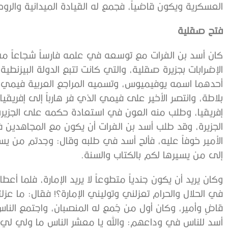
العسكرية ويكون قاضياً، فجمع له القيادة الميدانية والروحي
فتح صقلية
كان أسد بن الفرات مع توسعه في علمه فارساً شجاعاً مق
الإضرابات بجزيرة صقلية، والتي كانت تتبع الدولة البيزنطي
أحدهما اسمه يوفيميوس، وتسميه المراجع العربية فيمي، وا
بلاطة، وانتصر الأخير على فيمي الذي فر هارباً إلى إفريقيا 
إفريقيا، وطلب منه العون في استعادة حكمه على الجزيرة،
الجزيرة، وقد طلب أسد بن الفرات أن يكون مع المجاهدين
الأمير خوفاً عليه، فألح أسد في طلبه وقال: وجدتم من ي
إلى من يسيرها لكم بالكتاب والسنة.
وكان يريد أن يكون جندياً متطوعاً لا يريد الإمارة، فلما أعطاه
في الحلال والحرام تعزلني وتوليني الإمارة؟! فقال: ما عز
قاضٍ وأمير، وكان أول من جُمع له المنصبان، واجتمع الناس
أسد للناس في وداعهم: والله يا معشر الناس ما ولي لي 