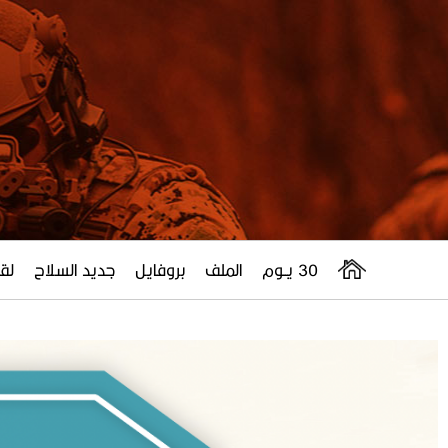
30 يــوم
الملف
بروفايل
جديد السلاح
لقا