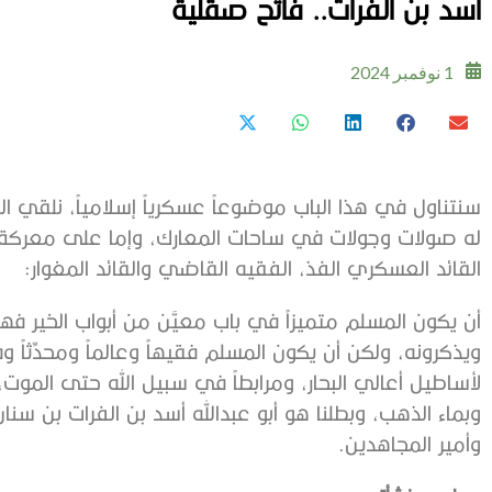
أسد بن الفرات.. فاتح صقلية
1 نوفمبر 2024
سنتناول في هذا الباب موضوعاً عسكرياً إسلامياً، نلقي
له صولات وجولات في ساحات المعارك، وإما على معركة 
القائد العسكري الفذ، الفقيه القاضي والقائد المغوار:
أن يكون المسلم متميزاً في باب معيَّن من أبواب الخير فهذ
ويذكرونه، ولكن أن يكون المسلم فقيهاً وعالماً ومحدِّثاً وقاض
لأساطيل أعالي البحار، ومرابطاً في سبيل الله حتى الموت، فهذا 
وبماء الذهب، وبطلنا هو أبو عبدالله أسد بن الفرات بن سنان ال
وأمير المجاهدين.