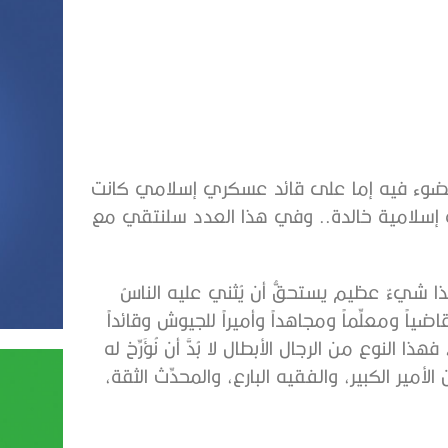
 الضوء فيه إما على قائد عسكري إسلامي كانت
إسلامية خالدة.. وفي هذا العدد سلنتقي مع
ا شيءٌ عظيم يستحقُّ أن يُثني عليه الناسُ
ياً ومعلِّماً ومجاهداً وأميراً للجيوش وقائداً
النوع من الرجال الأبطال لا بُدَّ أن نُؤَرِّخ له
أمير الكبير، والفقيه البارع، والمحدِّث الثقة،