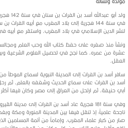
مولده ونشأته
ولد أبو عب
في سنة 144 هجرية إلى بلاد المغرب مع أبيه الفرات 
لنشر الدين الإسلامي في بلاد المغرب، واستقر مع أبيه في 
ونشأ منذ صغره على حفظ كتاب الله وحب العلم ومجالسة ال
عشرة من عمره، كما نجح في تحصيل العلوم الشرعية وبرع
العقل.
سافر أسد بن الفرات إلى المدينة النبوية لسماع الموطأ من
أسد بن الفرات على سماع الحديث وشغفه بالعلم، ثم رحل ب
أبي حنيفة، ثم ارتحل من العراق إلى مصر وكان فيها أكثر تل
وفي سنة 181 هجرية عاد أسد بن الفرات إلى مدينة 
ناجحة علمياً؛ إذ تنقل فيها بين المدينة المنورة ومكة و
صار من كبار علماء المغرب، وإماماً من أئمة المسلمين الذ
نافع وأقبل عليه الناس من كل مكان من المغرب والأندلس، 