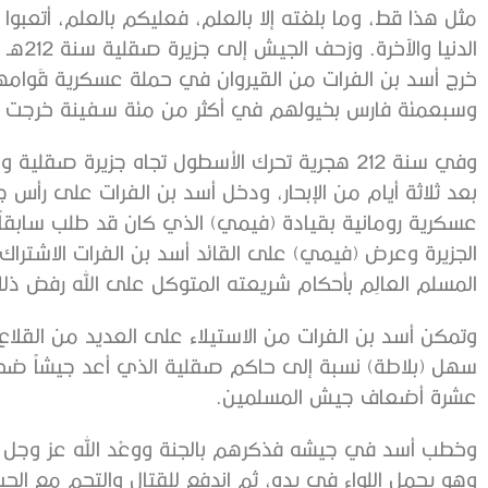
مثل هذا قط، وما بلغته إلا بالعلم، فعليكم بالعلم، أتعبوا
الدنيا والآخرة. وزحف الجيش إلى جزيرة صقلية سنة 212هـ
خرج أسد بن الفرات من القيروان في حملة عسكرية قَوامه
وسبعمئة فارس بخيولهم في أكثر من مئة سفينة خرجت من
وفي سنة 212 هجرية تحرك الأسطول تجاه جزيرة صق
بعد ثلاثة أيام من الإبحار، ودخل أسد بن الفرات على رأس
عسكرية رومانية بقيادة (فيمي) الذي كان قد طلب سابق
الجزيرة وعرض (فيمي) على القائد أسد بن الفرات الاشترا
المسلم العالِم بأحكام شريعته المتوكل على الله رفض ذل
وتمكن أسد بن الفرات من الاستيلاء على العديد من القلاع
سهل (بلاطة) نسبة إلى حاكم صقلية الذي أعد جيشاً ضخما
عشرة أضعاف جيش المسلمين.
وخطب أسد في جيشه فذكرهم بالجنة ووعْد الله عز وجل له
وهو يحمل اللواء في يده، ثم اندفع للقتال والتحم مع الج