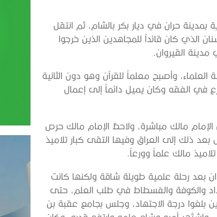
دالله أسد بن الفرات بن سنان في سنة 142 هجرية بمدينة حران في ديار بكر بالشام، ثم انتقل
بن سنان الذي كان قائداً للمجاهدين الذين خرجوا
مدينة القيروان.
علماء، وأصبح معلماً للقرآن وهو دون الثانية
 في الفقه وكان يميل دائماً إلى إعمال
 الإمام مالك مباشرة، ولاحظ الإمام مالك حرص
عد ذلك إلى العراق وفيها التقى كبار تلاميذ
اميذ مالك علماً وورعاً.
القيروان بعد رحلة علمية طويلة شاقة ولكنها كانت
بغداد والكوفة والفسطاط في طلب العلم، حتى
ين بلغوا درجة الاجتهاد، وجلس بجامع عقبة بن
واشتُهِر أمره وشاع علمه وارتفع قدره، وكان