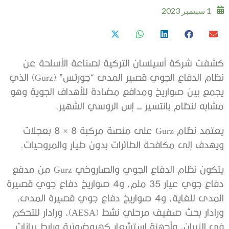
1 سبتمبر 2023
كشفت شركة أسيلسان التركية لصناعة الأسلحة عن
نظام الدفاع الجوي قصير المدى “جورتس” (Gurz) الذي
يجمع بين صواريخ ومدافع مضادة للأهداف الجوية وهو
مشابه لنظام بانتسير ـــ إس الروسي الشهير.
يعتمد نظام Gurz على منصة مركبة 8 × 8 بعجلات
ويهدف إلى مكافحة الطائرات بدون طيار والمروحيات.
يتكون نظام الدفاع الجوي والصاروخي Gurz من مدفع
دفاع جوي عيار 35 ملم، و4 صواريخ دفاع جوي قصيرة
المدى للغاية، و4 صواريخ دفاع جوي قصيرة المدى،
ورادار بحث صفيف مرحلي نشط (AESA)، ورادار للتحكم
في النيران، وأجهزة استشعار كهروضوئية ورابط بيانات.