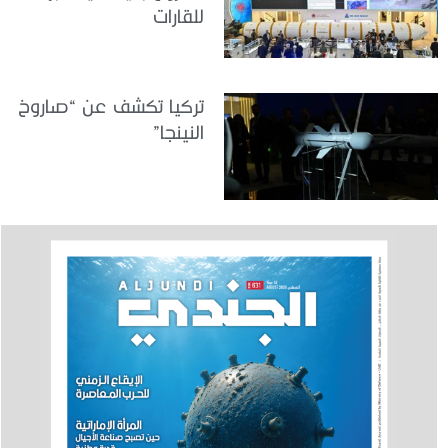
للقارات
تركيا تكشف عن “صاروخ
النينجا”