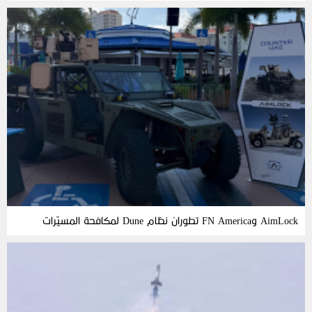
AimLock وFN America تطوران نظام Dune لمكافحة المسيّرات