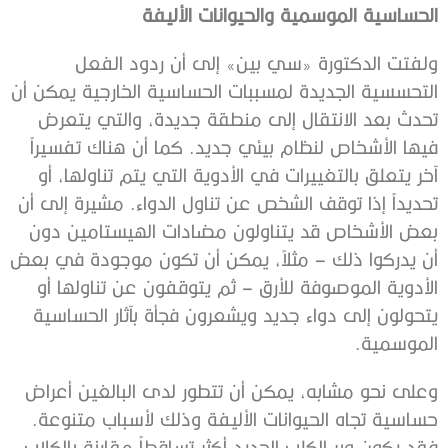
الحساسية الموسمية والحيوانات الأليفة
ولفتت الدكتورة «سي بين» إلى أن ردود الفعل
التحسسية الجديدة لمسببات الحساسية الخارجية يمكن أن
تحدث بعد الانتقال إلى منطقة جديدة، والتي يتعرض
فيها الأشخاص لنظام بيئي جديد. كما أن هناك تفسيراً
آخر يتعلق بالتغييرات في الأدوية التي يتم تناولها، أو
تحديداً إذا توقف الشخص عن تناول الدواء. مشيرة إلى أن
بعض الأشخاص قد يتناولون مضادات الهيستامين دون
أن يدركوا ذلك – مثلاً، يمكن أن تكون موجودة في بعض
الأدوية الموصوفة للأرق – ثم يتوقفون عن تناولها أو
يتحولون إلى دواء جديد ويشعرون فجأة بآثار الحساسية
الموسمية.
وعلى نحو مشابه، يمكن أن تتطور لدى البالغين أعراض
حساسية تجاه الحيوانات الأليفة وذلك لأسباب متنوعة.
فقد يكون وبر الكلب الجديد أكثر تساقطاً مقارنة بالكلاب