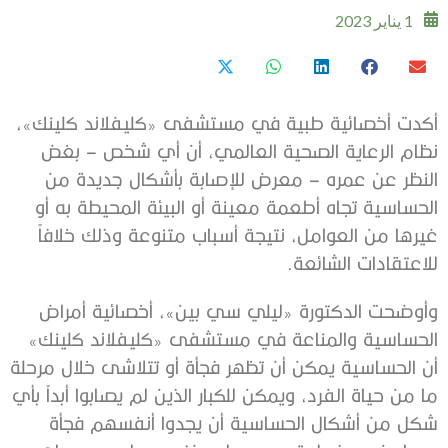
1 يناير 2023
أكدت أخصائية طبية في مستشفى «كليفلاند كلينك»،
نظام الرعاية الصحية العالمي، أن أي شخص – بغض
النظر عن عمره – معرض للإصابة بأشكال جديدة من
الحساسية تجاه أطعمة معينة أو البيئة المحيطة به أو
غيرها من العوامل، نتيجة أسباب متنوعة وذلك خلافاً
للاعتقادات الشائعة.
وأوضحت الدكتورة «ليلي سي بين»، أخصائية أمراض
الحساسية والمناعة في مستشفى «كليفلاند كلينك»
أن الحساسية يمكن أن تظهر فجأة أو تتلاشى خلال مرحلة
ما من حياة الفرد، ويمكن للكبار الذين لم يصابوا أبداً بأي
شكل من أشكال الحساسية أن يجدوا أنفسهم فجأة