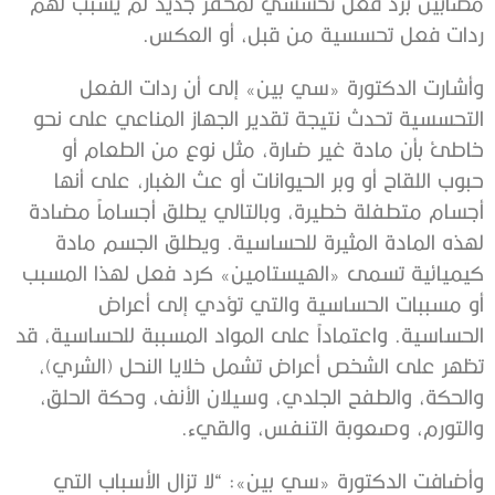
مصابين برد فعل تحسسي لمحفز جديد لم يسبب لهم
ردات فعل تحسسية من قبل، أو العكس.
وأشارت الدكتورة «سي بين» إلى أن ردات الفعل
التحسسية تحدث نتيجة تقدير الجهاز المناعي على نحو
خاطئ بأن مادة غير ضارة، مثل نوع من الطعام أو
حبوب اللقاح أو وبر الحيوانات أو عث الغبار، على أنها
أجسام متطفلة خطيرة، وبالتالي يطلق أجساماً مضادة
لهذه المادة المثيرة للحساسية. ويطلق الجسم مادة
كيميائية تسمى «الهيستامين» كرد فعل لهذا المسبب
أو مسببات الحساسية والتي تؤدي إلى أعراض
الحساسية. واعتماداً على المواد المسببة للحساسية، قد
تظهر على الشخص أعراض تشمل خلايا النحل (الشري)،
والحكة، والطفح الجلدي، وسيلان الأنف، وحكة الحلق،
والتورم، وصعوبة التنفس، والقيء.
وأضافت الدكتورة «سي بين»: “لا تزال الأسباب التي