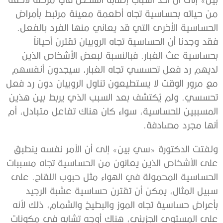
من حياته بحساسية تجاه أطعمة معينة مرتبط بأمراض
الحساسية الأخرى التي قد يعاني منها الفرد بالفعل.
فقد وجدنا أن الحساسية تجاه الروبيان تقترن أحياناً
بحساسية عث الغبار. فبالنسبة لبعض الأشخاص الذين
لديهم رد فعل تحسسي تجاه الغبار، سيجدون أنفسهم
مع مرور الوقت لا يستطيعون تناول الروبيان دون رد فعل
تحسسي. ولم يُكتشف بعد السبب الذي يربط بين هذين
المسببين للحساسية، سواء كان هناك تفاعل متبادل، أم
أنها مجرد مصادفة.
ولفتت الدكتورة «سي بين» إلى أن الأمر نفسه ينطبق
على الأشخاص الذين يعانون من الحساسية تجاه مسببات
الحساسية المحمولة في الهواء مثل حبوب اللقاح. على
سبيل المثال، يمكن أن تقترن حساسية عشبة الرجيد
بأعراض حساسية تجاه الموز والبطيخ والشمام، ذلك لأنه
على المستوى الجزيئي، هناك أوجه تشابه في مكونات