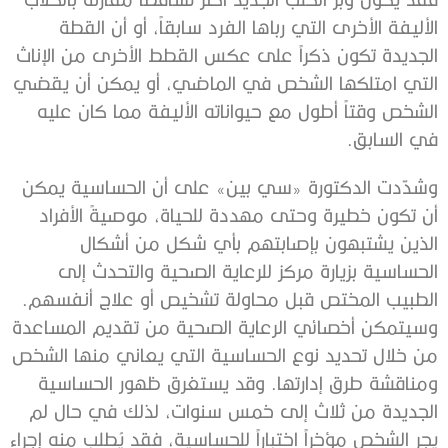
الأليفة الأخرى التي رباها الفرد سابقاً، أو أن القطة
الجديدة تكون ذكراً على عكس القطط الأخرى من الإناث
التي امتلكها الشخص في الماضي، أو يمكن أن يقضي
الشخص وقتاً أطول مع حيواناته الأليفة مما كان عليه
في السابق.
وشدّدت الدكتورة «سي بين» على أن الحساسية يمكن
أن تكون خطيرة وحتى مهددة للحياة، موصيةً الأفراد
الذين يشتبهون بإصابتهم بأي شكل من أشكال
الحساسية بزيارة مركز للرعاية الصحية والتحدث إلى
الطبيب المختص قبل محاولة تشخيص أو علاج أنفسهم.
وسيتمكن أخصائي الرعاية الصحية من تقديم المساعدة
من خلال تحديد نوع الحساسية التي يعاني منها الشخص
ومناقشة طرق إدارتها. وقد يستغرق ظهور الحساسية
الجديدة من ثلاث إلى خمس سنوات، لذلك في حال لم
يجر الشخص مؤخراً اختباراً للحساسية، فقد يُطلب منه إجراء