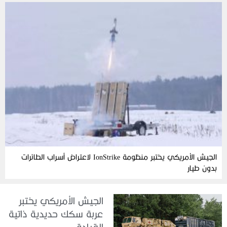
الجيش الأمريكي يختبر منظومة IonStrike لاعتراض أسراب الطائرات
بدون طيار
الجيش الأمريكي يختبر
عربة سكك حديدية ذاتية
القيادة