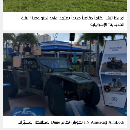
أمريكا تنشر نظاماً دفاعياً جديداً يعتمد على تكنولوجيا “القبة
الحديدية” الإسرائيلية
AimLock وFN America تطوران نظام Dune لمكافحة المسيّرات