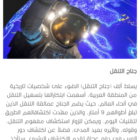
جناح التنقل
يسلط ألِف (جناح التنقل) الضوء على شخصيات تاريخية
من المنطقة العربية، أسهمت ابتكاراتها بتسهيل التنقل
في أنحاء العالم، حيث يضم الجناح عمالقة التنقل الذين
تبلغ أطوالهم 9 أمتار، والذين مهّدت اكتشافاتهم الطريق
لتقنيات اليوم. ويمكن للزوار استكشاف مفهوم التنقل،
وقوته، وتأثيره بعيد المدى، فضلاً عن اكتشاف دور
العرب في دفع عجلة تقدم الاكتشاف البشري. ستأخذ