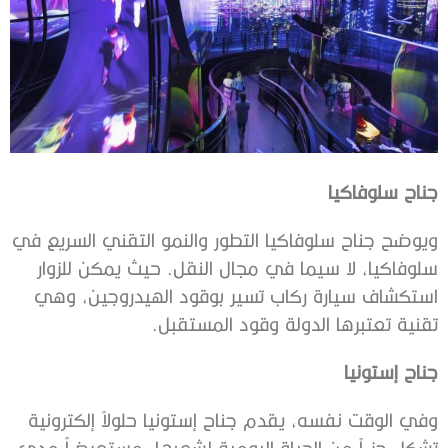
جناح سلوفاكيا
ويوضح جناح سلوفاكيا التطور والنمو التقني السريع في
سلوفاكيا، لا سيما في مجال النقل. حيث يمكن للزوار
استكشاف سيارة ركاب تسير بوقود الهيدروجين، وهي
تقنية تعتبرها الدولة وقود المستقبل.
جناح إستونيا
وفي الوقت نفسه، يقدم جناح إستونيا حلولاً إلكترونية
تشكل جزءاً من الحياة اليومية لشعبها، مستعرضاً مدى