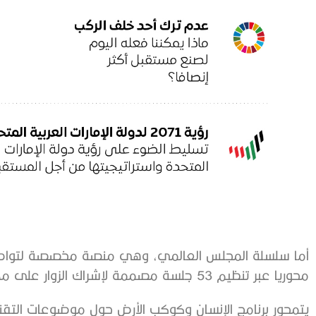
محوريا عبر تنظيم 53 جلسة مصممة لإشراك الزوار على مدى الأشهر الستة.
يتمحور برنامج الإنسان وكوكب الأرض حول موضوعات التقنية 