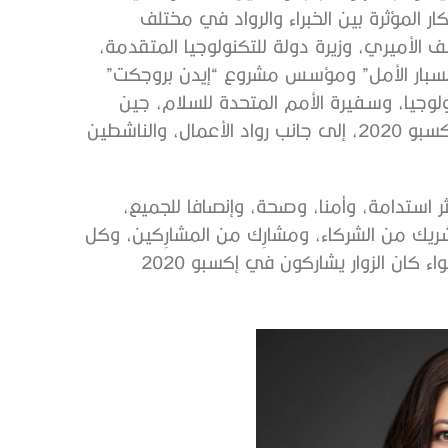
 المؤثرة بين الخبراء والرواد في مختلف
الأميري، وزيرة دولة للتكنولوجيا المتقدمة،
“مسبار الأمل” ومؤسس مشروع “إيدن بروجكت”
ولوجيا، وسفيرة الأمم المتحدة للسلام، جين
غودال، فضلا عن ممثلين عن الدول الـ 191 المشارِكة في إكسبو 2020، إلى جانب رواد الأعمال، والناشطين
استدامة، وأمنا، وصحة، وإنصافا للجميع،
ل شريك من الشركاء، ومشارِك من المشارِكين، وكل
زائر من زوار إكسبو 2020 دبي، على إحداث هذا التغيير، سواء كان الزوار يشاركون في إكسبو 2020