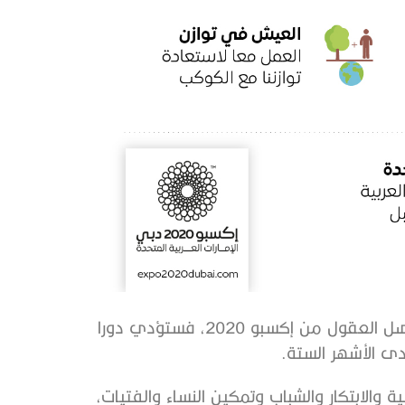
أما سلسلة المجلس العالمي، وهي منصة مخصصة لتواصل العقول من إكسبو 2020، فستؤدي دورا
والابتكار والشباب وتمكين النساء والفتيات،