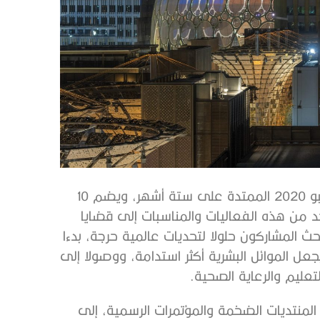
يُنظَم برنامج الإنسان وكوكب الأرض طيلة فترة انعقاد إكسبو 2020 الممتدة على ستة أشهر، ويضم 10
سيتطرق كل واحد من هذه الفعاليات والمناسبات إلى قضايا
 المشاركون حلولا لتحديات عالمية حرجة، بدءا
بجعل الموائل البشرية أكثر استدامة، ووصولا إلى
عليم والرعاية الصحية.
ج، بدءا من المنتديات الضخمة والمؤتمرات الرسمية، إلى