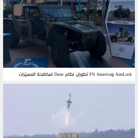
AimLock وFN America تطوران نظام Dune لمكافحة المسيّرات