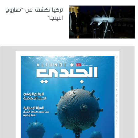
تركيا تكشف عن “صاروخ
النينجا”