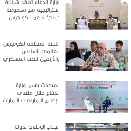
وزارة الدفاع تعقد شراكة
استراتيجية مع مجموعة
“إيدج” لدعم الكونجرس
العالمي للطب العسكري
– أبوظبي 2026
اللجنة المنظمة للكونجرس
العالمي السادس
والأربعين للطب العسكري
تعقد اجتماعًا لمتابعة آخر
التحضيرات
المتحدث باسم وزارة
الدفاع خلال منتدى
الإعلام الإماراتي : الإمارات
نموذج عالمي في
الجاهزية والاستقرار
الجناح الوطني لدولة