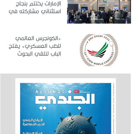
الإمارات يختتم بنجاح
استثنائي مشاركته في
معرض «يوروساتوري
2026»
«الكونجرس العالمي
للطب العسكري» يفتح
الباب لتلقي البحوث
والدراسات المشاركة في
برنامجه العلمي