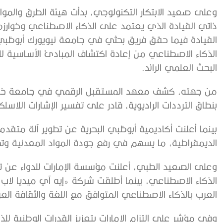
وعلى صعيد الابتكار التكنولوجي، بدأت هيئة الطرق والم
ذاتي القيادة الذي يعتمد على الذكاء الاصطناعي وخوارزميات 
القيادة فيما حقق فريق بحثي في جامعة نيويورك أبوظبي إنج
الذكاء الاصطناعي من إعادة اكتشاف المبادئ الأساسية ل
البحث العلمي الرائد.
من جهته، كشف معهد المستقبل الرقمي في جامعة خليف
بنطاق الترددات الراديوية، قادر على تفسير الإشارات اللاسلكية وتحقيق
بينما أعلنت أكاديمية أبوظبي البحرية عن تطوير آلة متقد
الديمقراطية، ما يسهم في رفع جودة المواد المعدنية وتحو
وعلى الصعيد الطبي، أعلنت مؤسسة الإمارات للدواء عن ت
الذكاء الاصطناعي، بينما أطلقت شركة «إيه آي ميديا لا
العرب بالذكاء الاصطناعي المتوافق مع اللغة والثقافة العر
وفي مؤشر على التزام الإمارات بتعزيز القدرات الوطنية 