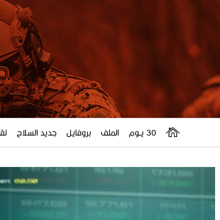
30 يــوم
الملف
بروفايل
جديد السلاح
لقا