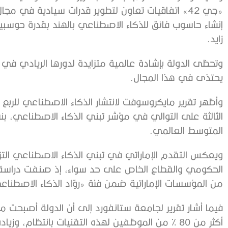
«جي 42» اتفاقيات تعاون لتطوير قدرات سيادية في 
زايد.
وتحظى الدولة بإشادة عالمية متزايدة لدورها الريادي في 
يحتذى في هذا المجال.
المتوسط العالمي.
ويعكس التقدم الإماراتي في تبني الذكاء الاصطناعي التز
من المؤسسات الإماراتية ضمن فئة «روّاد الذكاء الاصطناع
فيما أشار تقرير لجامعة ستانفورد إلى أن الدولة أصبحت مركز