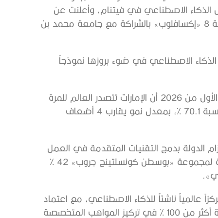
مجال الذكاء الاصطناعي في فيتنام، وأعلنت عن
إنشاء حاسوب فائق للذكاء الاصطناعي بالهند بقدرة حوسبية 8 «إكسافلوب» بالشراكة مع جامعة محمد بن
الذكاء الاصطناعي في ضوء بروزها نموذجاً
وأظهر تقرير مايكروسوفت لانتشار الذكاء الاصطناعي للربع الأول من 2026 أن الإمارات تتصدر العالم للمرة
الثالثة على التوالي في مؤشر تبني الذكاء الاصطناعي، بنسبة 70.1 %، بمعدل نمو يقارب 4 أضعاف
ام الدولة بدمج التقنيات المتقدمة في العمل
الحكومي والقطاع الخاص على حد سواء، إذ صنفت دراسة لمجموعة «بوسطن كونسلتينج جروب» 42 %
ي».
اً عالمياً ناشئاً للذكاء الاصطناعي، مع اعتماد
أكثر من 80 % من الموظفين لهذه التقنيات بانتظام، وزيادة أكثر من 100 % في تركيز المواهب المتخصصة