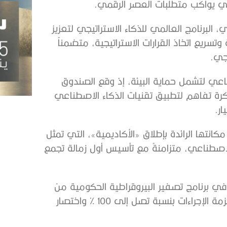
اقي يواكب متطلبات العصر الرقمي.
 البرنامج العالمي للذكاء الاستراتيجي لتعزيز
سريع اتخاذ القرارات الاستراتيجية، متضمناً
جي.
عي لتشمل حماية البيئة، إذ وقع الصندوق
فاظ على الحبارى ومجموعة «سبيس 42» مذكرة تفاهم لتطبيق تقنيات الذكاء الاصطناعي
ر.
انتها الرائدة بإطلاق «الأكاديمية»، التي تمثل
لاصطناعي، متزامنةً مع تأسيس أول زمالة تجمع
ة في برنامج تصفير البيروقراطية الحكومية من
خلال تبني حلول الذكاء الاصطناعي، ما أدى إلى تقليص حزمة الإجراءات بنسبة تصل إلى 100 % واختصار