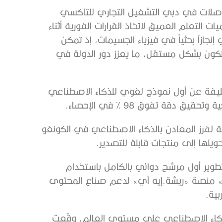
واصلات في دبي التشغيل التجاري للتاكسي
التعلم العميق لاتخاذ القرارات الفورية أثناء
ازاً بحثياً في فيزياء الجسيمات، إذ تمكن
لكون بشكل مستقل، ما يعزز دور الدولة في
ة عن أول نموذج لغوي للذكاء الاصطناعي
 دقة تفوق 98 % في الإحصاء.
مة لفرز المعادن بالذكاء الاصطناعي في الكونغو
يلها إلى منتجات قابلة للتصدير.
طوير أول مرشح دوائي بالكامل باستخدام
ب» منصة «ريشة.إيه آي» لدعم صناع المحتوى
بية.
للذكاء الاصطناعي على مستوى العالم، وقّعت