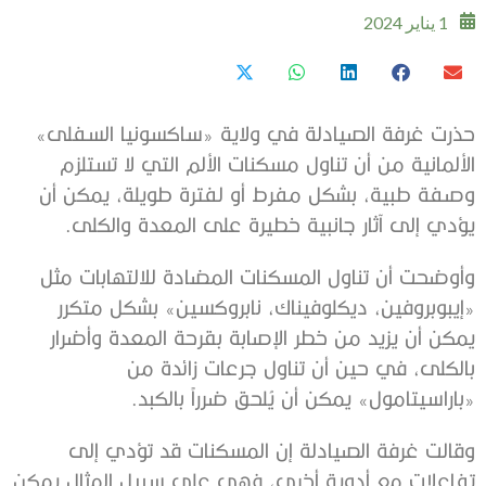
1 يناير 2024
حذرت غرفة الصيادلة في ولاية «‫ساكسونيا السفلى»
الألمانية من أن تناول مسكنات الألم التي لا تستلزم
‫وصفة طبية، بشكل مفرط أو لفترة طويلة، يمكن أن
يؤدي إلى آثار ‫جانبية خطيرة على المعدة والكلى.
‫وأوضحت أن تناول المسكنات المضادة للالتهابات مثل
«إيبوبروفين، ديكلوفيناك، نابروكسين» بشكل متكرر
يمكن أن يزيد من خطر الإصابة ‫بقرحة المعدة وأضرار
بالكلى، في حين أن تناول جرعات زائدة من
‫«باراسيتامول» يمكن أن يُلحق ضرراً بالكبد.
وقالت غرفة الصيادلة إن المسكنات قد تؤدي إلى
تفاعلات مع أدوية أخرى، فهي على سبيل ‫المثال يمكن