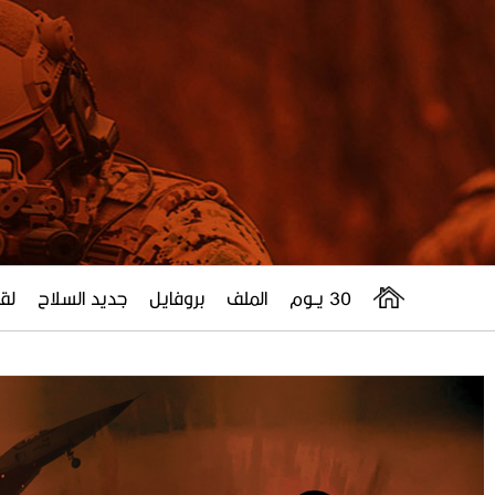
30 يــوم
الملف
بروفايل
جديد السلاح
لقا