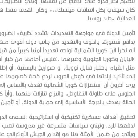
‬العدائية‮»‬‭ ‬ضد‭ ‬روسيا‭.‬
‬الحالة‭ ‬يهدف‭ ‬بالدرجة‭ ‬الأساسية‭ ‬إلى‭ ‬حماية‭ ‬الدولة،‭ ‬أو‭ ‬تأمين‭ ‬مصالحها‭ ‬الرئيسية‭. ‬