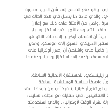
‬اتجهت‭ ‬المستشارة‭ ‬الألمانية‭ ‬السابقة،‭ ‬أنجيلا‭ ‬ميركل،‭ ‬أحد‭ ‬رعاة‭ ‬الاتفاقيتين،‭ ‬في‭ ‬مقابلة‭ ‬مع‭ ‬مجلة‭ ‬‮«‬تسايت‮»‬‭