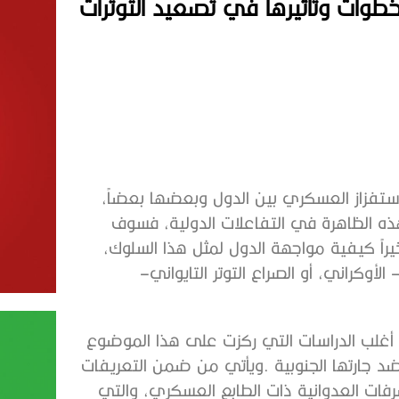
‬وذلك‭ ‬بالتركيز‭ ‬على‭ ‬عدد‭ ‬من‭ ‬الحالات،‭ ‬مثل‭ ‬الصراع‭ ‬الروسي‭ ‬–‭ ‬الأوكراني،‭ ‬أو‭ ‬الصراع‭ ‬التوتر‭ ‬التايواني‭ ‬–‭