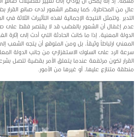
‬منطقة‭ ‬متنازع‭ ‬عليها،‭ ‬أو‭ ‬غيرها‭ ‬من‭ ‬الأمور‭. ‬