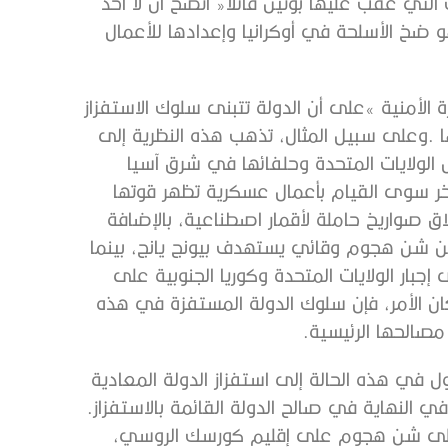
‬لدفعها‭ ‬للرد،‭ ‬وتبني‭ ‬سياسات‭ ‬متسرعة‭ ‬غير‭ ‬مدروسة‭ ‬تصب‭ ‬في‭ ‬النهاية‭ ‬في‭ ‬صالح‭ ‬الدولة‭ ‬القائمة‭ ‬بالاستفزاز‭.