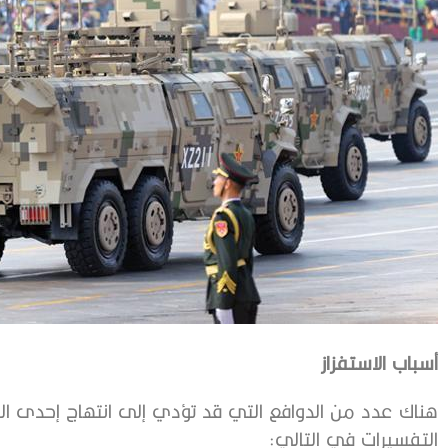
أسباب‭ ‬الاستفزاز
‬التفسيرات‭ ‬في‭ ‬التالي‭:‬