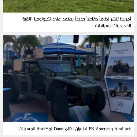
أمريكا تنشر نظاماً دفاعياً جديداً يعتمد على تكنولوجيا “القبة
الحديدية” الإسرائيلية
AimLock وFN America تطوران نظام Dune لمكافحة المسيّرات