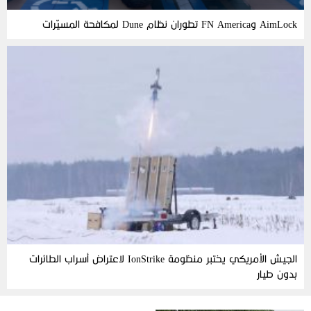
AimLock وFN America تطوران نظام Dune لمكافحة المسيّرات
الجيش الأمريكي يختبر منظومة IonStrike لاعتراض أسراب الطائرات
بدون طيار