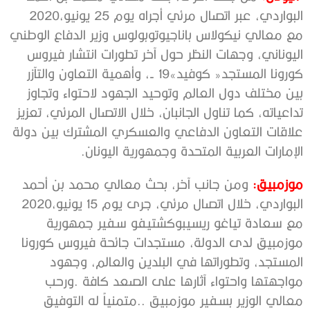
‬البواردي،‭ ‬عبر‭ ‬اتصال‭ ‬مرئي‭ ‬أجراه‭ ‬يوم‭ ‬25‭ ‬يونيو‭ ‬2020،‭
‬الإمارات‭ ‬العربية‭ ‬المتحدة‭ ‬وجمهورية‭ ‬اليونان‭.‬
موزمبيق:
‬البواردي،‭ ‬خلال‭ ‬اتصال‭ ‬مرئي،‭ ‬جرى‭ ‬يوم‭ ‬15‭ ‬يونيو‭ ‬2020،‭