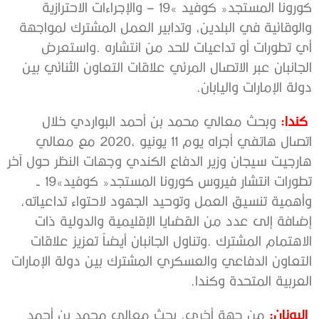
‬دولة‭ ‬الإمارات‭ ‬واليابان‭.‬
‭ ‬كندا:
‬تطورات‭ ‬انتشار‭ ‬فيروس‭ ‬كورونا‭ ‬المستجد‭ ‬‮«‬كوفيد‭- ‬19‮»‬‭
‬العربية‭ ‬المتحدة‭ ‬وكندا‭.‬
‭ ‬
اليونان: