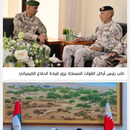
نائب رئيس أركان القوات المسلحة يزور قيادة الدفاع الكيميائي