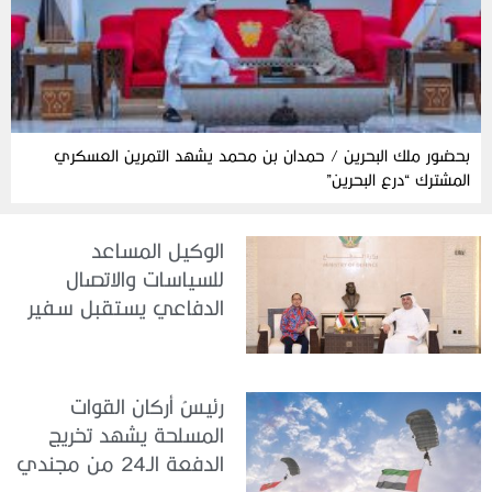
بحضور ملك البحرين / حمدان بن محمد يشهد التمرين العسكري
المشترك “درع البحرين”
الوكيل المساعد
للسياسات والاتصال
الدفاعي يستقبل سفير
جمهورية إندونيسيا لدى
الدولة
رئيسُ أركان القوات
المسلحة يشهد تخريج
الدفعة الـ24 من مجندي
الخدمة الوطنية في مركز