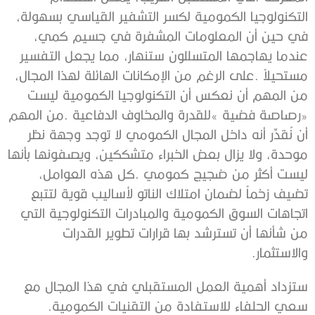
‬والاستثمار‭.‬
‬سعي‭ ‬الحلفاء‭ ‬للاستفادة‭ ‬من‭ ‬التقنيات‭ ‬الكمومية‭.