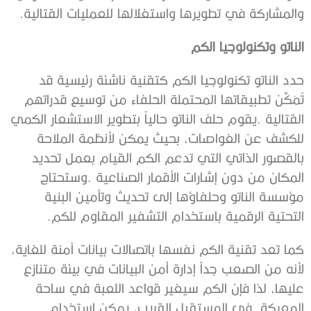
‬والمشاركة‭ ‬في‭ ‬تطويرها‭ ‬واستغلالها‭ ‬للعمليات‭ ‬القتالية‭.‬
الناتو‭ ‬وتكنولوجيا‭ ‬الكم‭ ‬
‬التحتية‭ ‬الرقمية‭ ‬باستخدام‭ ‬التشفير‭ ‬المقاوم‭ ‬للكم‭. ‬