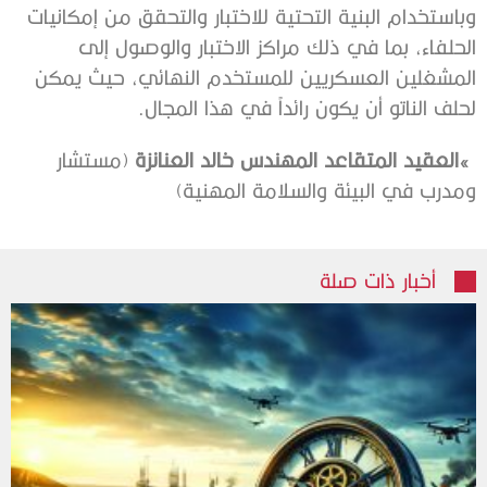
‬لحلف‭ ‬الناتو‭ ‬أن‭ ‬يكون‭ ‬رائداً‭ ‬في‭ ‬هذا‭ ‬المجال‭.‬
‮»‬‭ ‬العقيد‭ ‬المتقاعد‭ ‬المهندس‭ ‬خالد‭ ‬العنانزة
‬ومدرب‭ ‬في‭ ‬البيئة‭ ‬والسلامة‭ ‬المهنية)
أخبار ذات صلة