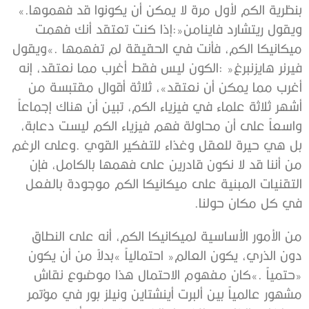
‬بنظرية‭ ‬الكم‭ ‬لأول‭ ‬مرة‭ ‬لا‭ ‬يمكن‭ ‬أن‭ ‬يكونوا‭ ‬قد‭ ‬فهموها‮»‬‭.
‬في‭ ‬كل‭ ‬مكان‭ ‬حولنا‭. ‬