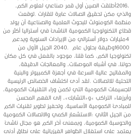
‬16000‭ ‬وظيفة‭ ‬بحلول‭ ‬عام‭ ‬2040‭.