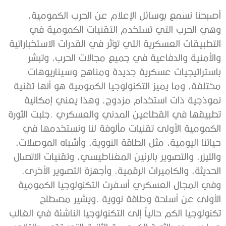
‬الحديثة،‭ ‬والكاميرات‭ ‬الرقمية،‭ ‬وأجهزة‭ ‬التصوير‭ ‬الأخرى‭.