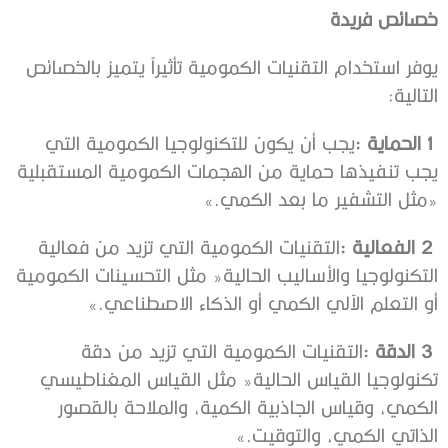
خصائص‭ ‬فريدة‭ ‬
‬التالية‭: ‬
1‭ ‬
الحماية‭:‬
‬‮«‬مثل‭ ‬التشفير‭ ‬ما‭ ‬بعد‭ ‬الكمي‮»‬‭.‬
2‭ ‬
الفعالية‭:‬
‬أو‭ ‬التعلم‭ ‬الآلي‭ ‬الكمي‭ ‬أو‭ ‬الذكاء‭ ‬الاصطناعي‮»‬‭.‬
3‭ ‬
الدقة‭:‬
‬الذاتي‭ ‬الكمي،‭ ‬والتوقيت‮»‬‭.‬