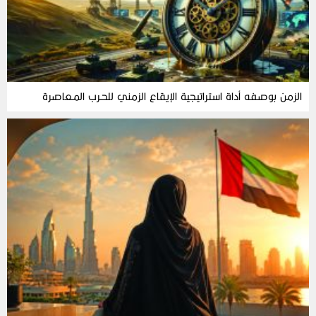
الزمن‭ ‬بوصفه‭ ‬أداة‭ ‬استراتيجية‭ ‬الإيقاع‭ ‬الزمني‭ ‬للحـرب‭ ‬المـعاصرة