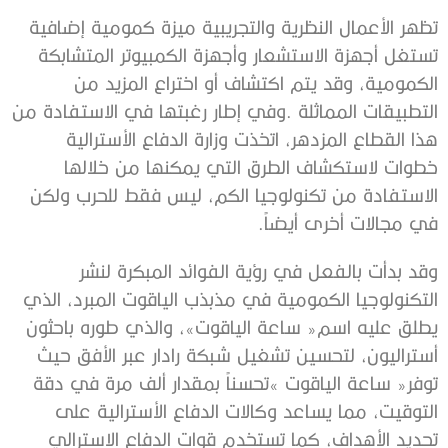
‬في‭ ‬مجالات‭ ‬أخرى‭ ‬أيضاً‭.‬