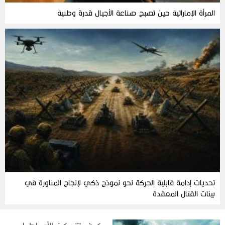
المرأة‭ ‬الإماراتية‭ ‬حين‭ ‬تصبح‭ ‬صناعة‭ ‬الأجيال‭ ‬قدرة‭ ‬وطنية
تحديات إدامة قابلية الحركة نحو نموذج ذكي لإنجاح المناورة في
بيئات القتال المعقدة