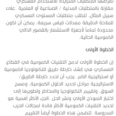
‬الكمومية‭ ‬الحالية‭. ‬
الخطوة‭ ‬الأولى
‬أو‭ ‬استراتيجية‭ ‬الكم‭. ‬يجب‭ ‬أن‭ ‬تحدد‭ ‬خارطة‭ ‬الطريق‭ /