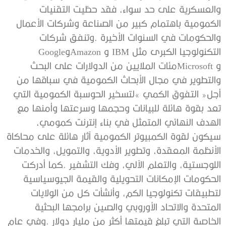
‬التكنولوجيا‭ ‬الكبرى‭ ‬مثل‭ ‬IBM‭ ‬وAmazon‭ ‬وGoogle‭