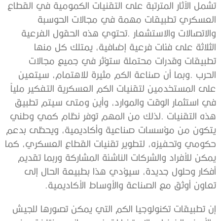
‬تعاون‭ ‬أوثق‭ ‬مع‭ ‬الصناعة‭ ‬والأوساط‭ ‬الأكاديمية‭. ‬