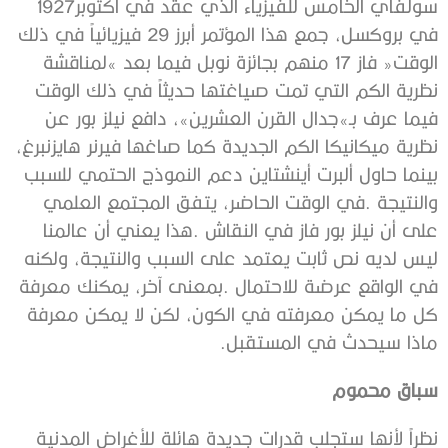
‬سولفاي‭ ‬الخامس‭ ‬للفيزياء‭ ‬الذي‭ ‬عقد‭ ‬في‭ ‬أكتوبر‭ ‬1927‭
‬ماذا‭ ‬سيحدث‭ ‬في‭ ‬المستقبل‭.‬
سباق‭ ‬محموم‭ ‬