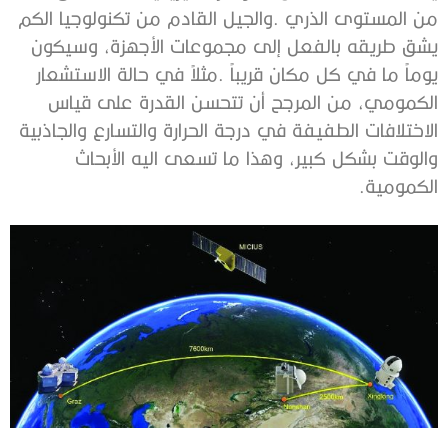
‬الكمومية‭.‬