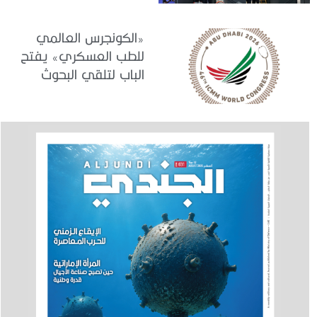
2026»
«الكونجرس العالمي
للطب العسكري» يفتح
الباب لتلقي البحوث
والدراسات المشاركة في
برنامجه العلمي