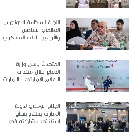
العالمي للطب العسكري
– أبوظبي 2026
اللجنة المنظمة للكونجرس
العالمي السادس
والأربعين للطب العسكري
تعقد اجتماعًا لمتابعة آخر
التحضيرات
المتحدث باسم وزارة
الدفاع خلال منتدى
الإعلام الإماراتي : الإمارات
نموذج عالمي في
الجاهزية والاستقرار
الجناح الوطني لدولة
الإمارات يختتم بنجاح
استثنائي مشاركته في
معرض «يوروساتوري