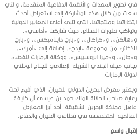
في تطوير المعدات والأنظمة الدفاعية المتقدمة، والتي
سعت من خلال هذه المشاركة إلى استعراض أحدث
ابتكاراتها ومنتجاتها، التي تلبي أعلى المعايير الدولية
وتواكب تطورات القطاع، حيث شاركت «أداسي»،
و«هالكن»، و«كراكال»، و«بارج دايناميكس»، و«بارج
للذخائر» من مجموعة «ايدج»، إضافة إلى «أمرك»،
و«جال»، و«ميرا ايروسبيس»، ووكالة الإمارات للفضاء،
بجانب مجلة الجندي الشريك الإعلامي للجناح الوطني
لدولة الإمارات.
ويعتبر معرض البحرين الدولي للطيران، الذي أقيم تحت
رعاية صاحب الجلالة الملك حمد بن عيسى آل خليفة
عاهل مملكة البحرين الشقيقة، أحد أبرز المعارض
العالمية المتخصصة في قطاعي الطيران والدفاع.
إقبال واسع