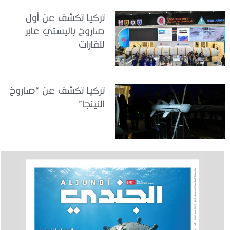
تركيا تكشف عن أول
صاروخ باليستي عابر
للقارات
تركيا تكشف عن “صاروخ
النينجا”