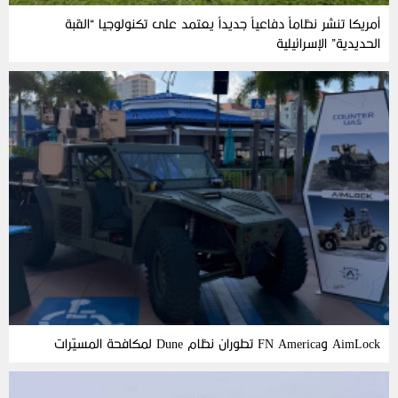
أمريكا تنشر نظاماً دفاعياً جديداً يعتمد على تكنولوجيا “القبة
الحديدية” الإسرائيلية
AimLock وFN America تطوران نظام Dune لمكافحة المسيّرات