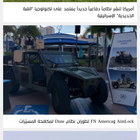
أمريكا تنشر نظاماً دفاعياً جديداً يعتمد على تكنولوجيا “القبة
الحديدية” الإسرائيلية
AimLock وFN America تطوران نظام Dune لمكافحة المسيّرات