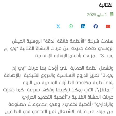
القتالية
1 مايو 2025
سلمت شركة “الأنظمة فائقة الدقة” الروسية الجيش
الروسي دفعة جديدة من عربات المشاة القتالية “بي إم
بي -3” المزودة بأطقم الوقاية الإضافية.
وتشمل أنظمة الحماية التي زُوِّدت بها عربات “بي إم
بي-3” تعزيز الدروع الأساسية والدروع الشبكية، بالإضافة
إلى أنظمة مكافحة الطائرات المسيرة من النوع
“المنقل”، التي يمكن تركيبها وفكها بسرعة. كما جُهزت
عربات المشاة القتالية بـ”أغطية التخميد الحراري
والراداري” (أغطية تخفي)، وهي مجموعات مصنوعة
من مواد غير قابلة للاشتعال تُعزز التخفي في النطاقين