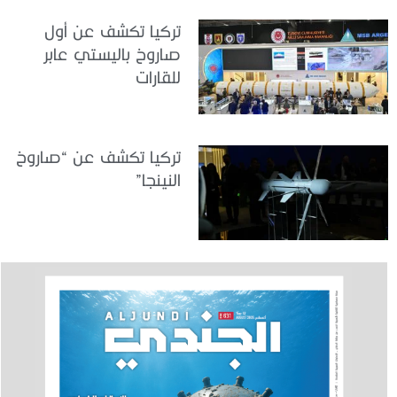
تركيا تكشف عن أول
صاروخ باليستي عابر
للقارات
تركيا تكشف عن “صاروخ
النينجا”