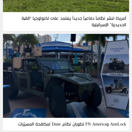
أمريكا تنشر نظاماً دفاعياً جديداً يعتمد على تكنولوجيا “القبة
الحديدية” الإسرائيلية
AimLock وFN America تطوران نظام Dune لمكافحة المسيّرات