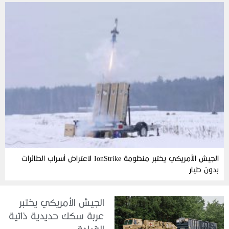
الجيش الأمريكي يختبر منظومة IonStrike لاعتراض أسراب الطائرات
بدون طيار
الجيش الأمريكي يختبر
عربة سكك حديدية ذاتية
القيادة