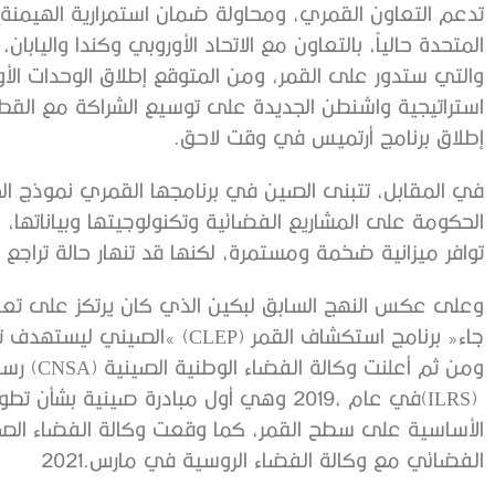
‬إطلاق‭ ‬برنامج‭ ‬أرتميس‭ ‬في‭ ‬وقت‭ ‬لاحق‭. ‬
‬توافر‭ ‬ميزانية‭ ‬ضخمة‭ ‬ومستمرة،‭ ‬لكنها‭ ‬قد‭ ‬تنهار‭ ‬حالة‭ ‬تراجع‭ ‬الاقتصاد‭ ‬والميزانية‭ ‬المخصصة‭ ‬للبرنامج‭. ‬
‬الفضائي‭ ‬مع‭ ‬وكالة‭ ‬الفضاء‭ ‬الروسية‭ ‬في‭ ‬مارس‭ ‬2021‭. ‬