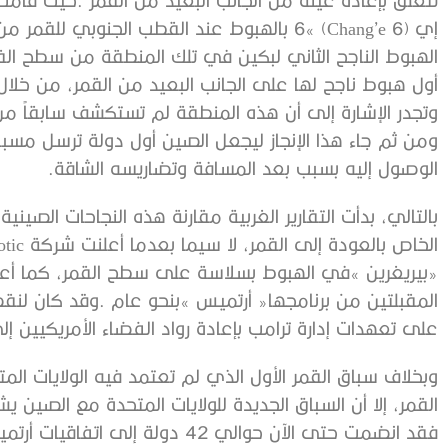
‬الوصول‭ ‬إليه‭ ‬بسبب‭ ‬بعد‭ ‬المسافة‭ ‬وتضاريسه‭ ‬الشاقة‭. ‬
‬على‭ ‬تعهدات‭ ‬إدارة‭ ‬ترامب‭ ‬بإعادة‭ ‬رواد‭ ‬الفضاء‭ ‬الأمريكيين‭ ‬إلى‭ ‬سطح‭ ‬القمر‭ ‬بحلول‭ ‬عام‭ ‬2024‭. ‬