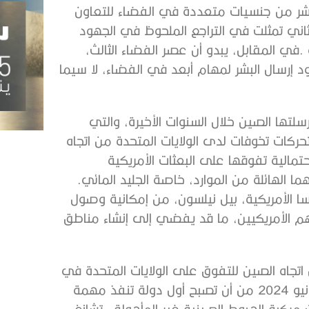
‬لاستكشاف‭ ‬المناطق‭ ‬الحرجة‭ ‬كالقطبين‭ ‬القمريين‭ ‬واحتياطياتهما‭ ‬الهائلة‭ ‬من‭ ‬الموارد،‭ ‬خاصة‭ ‬الجليد‭ ‬المائي‭.