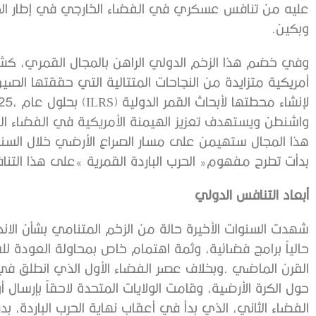
‬وبكين‭. ‬
‬بدأت‭ ‬تطرح‭ ‬مفهوم‭ ‬‮«‬الحرب‭ ‬الباردة‭ ‬القمرية‮»‬‭ ‬على‭ ‬هذا‭ ‬التنافس‭.‬
أبعاد‭ ‬التنافس‭ ‬الدولي