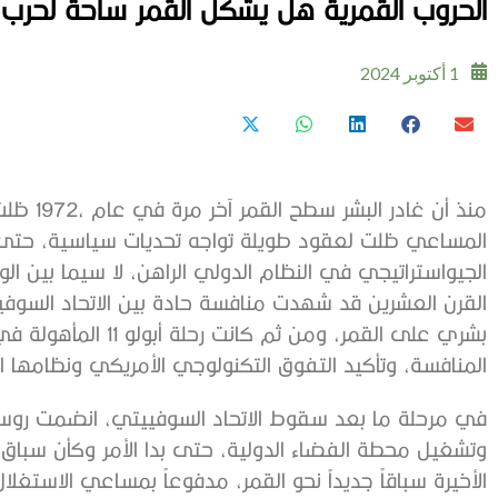
الحروب‭ ‬القمرية‭ ‬هل‭ ‬يشكل‭ ‬القمر‭ ‬ساحة‭ ‬لحرب‭ ‬باردة‭ ‬جديدة؟
1 أكتوبر 2024
‬المنافسة،‭ ‬وتأكيد‭ ‬التفوق‭ ‬التكنولوجي‭ ‬الأمريكي‭ ‬ونظامها‭ ‬السياسي‭ ‬والاقتصادي‭.‬