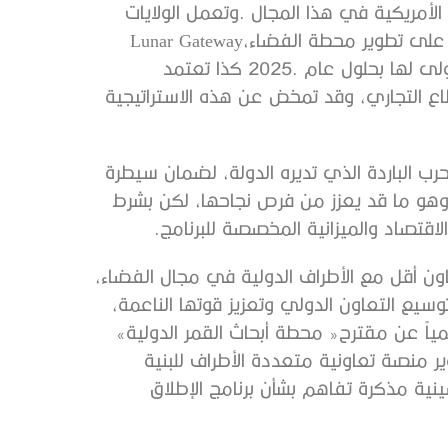
‬المتحدة‭ ‬حالياً،‭ ‬بالتعاون‭ ‬مع‭ ‬الاتحاد‭ ‬الأوروبي‭ ‬وكندا‭ ‬واليابان،‭ ‬على‭ ‬تطوير‭ ‬محطة‭ ‬الفضاء‭ ‬Lunar Gateway،‭
‬ومن‭ ‬ثم‭ ‬أعلنت‭ ‬وكالة‭ ‬الفضاء‭ ‬الوطنية‭ ‬الصينية‭ (‬CNSA‭) ‬رسمياً‭ ‬عن‭ ‬مقترح‭ ‬‮«‬محطة‭ ‬أبحاث‭ ‬القمر‭ ‬الدولية‮»‬‭