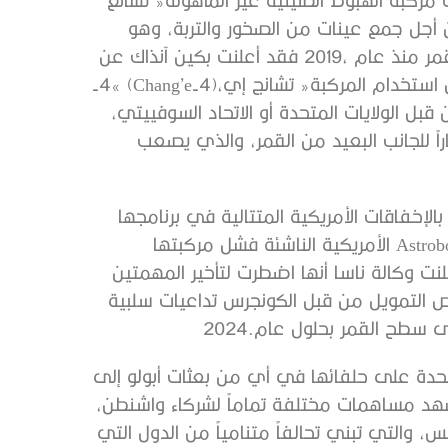
‬أول‭ ‬هبوط‭ ‬ناجح‭ ‬لها‭ ‬على‭ ‬الجانب‭ ‬البعيد‭ ‬من‭ ‬القمر،‭ ‬من‭ ‬خلال‭ ‬استخدام‭ ‬المركبة‭ ‬‮«‬تشانج‭ ‬إي‭-‬4‮»‬‭ (‬Chang’e-4‭)‬،‭