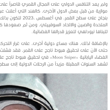
‬تتبناها‭ ‬نيودلهي‭ ‬لتعزيز‭ ‬قدراتها‭ ‬الفضائية‭. ‬
‬تشهد‭ ‬السنوات‭ ‬المقبلة‭ ‬مزيداً‭ ‬من‭ ‬الرحلات‭ ‬الدولية‭ ‬إلى‭ ‬سطح‭ ‬القمر‭. ‬