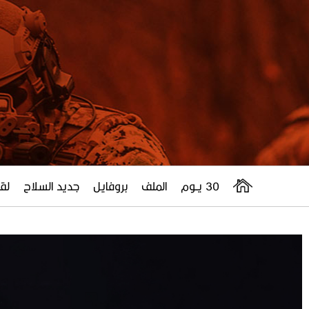
30 يــوم
الملف
بروفايل
جديد السلاح
لقا