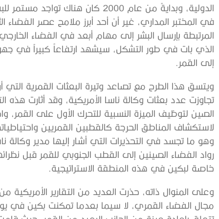
‬إلى‭ ‬القمر‭.‬
‬خاصة‭ ‬لبكين‭ ‬في‭ ‬هذه‭ ‬المنطقة‭ ‬الاستراتيجية‭.‬