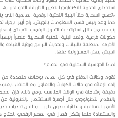
‬الجيش‭ ‬بعض‭ ‬المسؤولية‭ ‬عنها‭.‬
لماذا‭ ‬الحوسبة‭ ‬السحابية‭ ‬في‭ ‬الدفاع؟‭ ‬