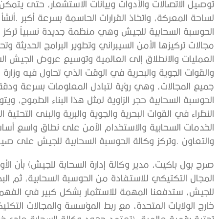
‬والتعاون‭. ‬وتركز‭ ‬وكالة‭ ‬الحوسبة‭ ‬السحابية‭ ‬للجيش‭ ‬على‭ ‬صياغة‭ ‬تلك‭ ‬الخطط‭. ‬