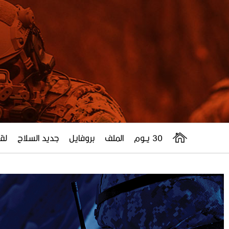
30 يــوم
الملف
بروفايل
جديد السلاح
لقا