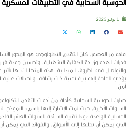
الحوسبة‭ ‬السحابية‭ ‬في‭ ‬التطبيقات‭ ‬العسكرية
1 يونيو 2023
‬آمن‭.‬
‬التي‭ ‬يمكن‭ ‬أن‭ ‬تجلبها‭ ‬إلى‭ ‬الأسواق،‭ ‬والفوائد‭ ‬التي‭ ‬يمكن‭ ‬أن‭ ‬تقدمها،‭ ‬وإمكانياتها‭ ‬في‭ ‬تطوير‭ ‬البرمجيات‭.