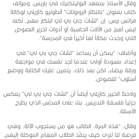
وقال الأستاذ بمعهد البوليتكنيك في باريس، ومؤلف
كتاب بعنوان “بانتظار الروبوتات” أنطونيو كازيلي لوكالة
فرانس برس: إن “تشات جي بي تي ابتكار مهم، لكنه
ليس أهمّ من الآلات الحاسبة أو أدوات تحرير النصوص
التي وجدت مكاناً لها أخيراً في المدرسة”.
وأضاف: “يمكن أن يساعد “تشات جي بي تي” في
إعداد مسودة أولى عندما تجد نفسك في مواجهة
ورقة بيضاء، لكن بعد ذلك، يتعين عليك الكتابة ووضع
أسلوب” للنصوص.
ولاحظ الخبير كازيلي أيضاً أن “تشات جي بي تي” يعكس
جزئياً فلسفة التدريس، بناءً على المدرّس الذي يطرح
الأسئلة.
وقال: “هذه المرة، الطالب هو من يستجوب الآلة، وهي
فرصة لنا لنرى كيف ينفّذ الطلاب المهام الموكلة إليهم،