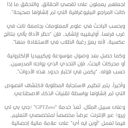
لجعلهم يعملون على تقصي الحقائق، والتحقق ما إذا
كانت المراجع الببليوغرافية التي تم إنشاؤها صحيحة”.
وبحسب الباحث في علوم المعلومات بجامعة نانت في
غرب فرنسا، أوليفييه إرتشايد، فإن “حظر الأداة يأتي بنتائج
عكسية، لأنه يعزز رغبة الطلاب في الاستفادة منها”.
وكما حصل بعد وصول موسوعة ويكيبيديا الإلكترونية
أو محركات البحث، فإن التحدي الذي يواجه المدرسين،
حسب قوله، “يكمن في اختبار حدود هذه الأدوات”.
وأخيراً، يتم تنظيم الاستجابة المطلوبة لاكتشاف النصوص
التي تم إنشاؤها بواسطة تقنيات الذكاء الاصطناعي.
وعلى سبيل المثال، تُعدّ خدمة “GPTZero” (جي بي تي
زيرو) عبر الإنترنت عرضاً مخصصاً لمتخصصي التعليم،
فيما تعمل “أوبن ايه أي” على علامة مائية إحصائية