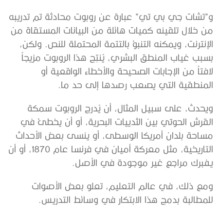
و”تشات جي بي تي” عبارة عن روبوت محادثة تم تدريبه
من خلال تلقينه كميات هائلة من البيانات المستقاة من
الإنترنت، ويمكنه التنبؤ بالتتمة المحتملة للنص. ولكن،
بسبب غياب المنطق البشري، يُنتِج هذا الروبوت مزيجاً
لافتاً من الإجابات الصحيحة والأخطاء الواقعية أو
المنطقية التي يصعب رصدها إلى حد ما.
ويحدث، على سبيل المثال، أن يُدرج الروبوت سمكة
القرش الحوتي بين الثدييات البحرية، أو أن يخطئ في
مساحة بلدان أمريكا الوسطى، أو ينسى بعض الأحداث
التاريخية، مثل معركة أميان في فرنسا عام 1870، أو أن
يفبرك مراجع غير موجودة في الأصل.
ومع ذلك، في عالم التعليم، تعلو بعض الأصوات
للمطالبة بدمج هذا الابتكار في وسائط التدريس.