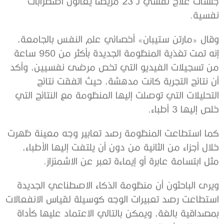
جلسات علاج نفسي لـ 23 مريضاً يعانون اضطرابات
نفسية.
وقال «مارتن ستيبان» أخصائي علم النفس بالجامعة،
إنه تمت تغذية المنظومة الجديدة بأكثر من 950 ساعة
من تسجيلات الفيديو التي تخص مرضى نفسيين، وأكد
أن نتائج التجربة كانت مدهشة، حيث اتفقت نتائج
التحليلات التي توصلت إليها المنظومة مع النتائج التي
خلص إليها 3 أطباء.
كما استطاعت المنظومة رصد تعابير وجه معينة ظهرت
خلال أجزاء من الثانية من دون أن يلتفت إليها الأطباء،
مثل ابتسامة عابرة أو إيماءة تعبر عن الاشمئزاز.
ويرى الباحثون أن منظومة الذكاء الاصطناعي الجديدة
استطاعت رصد تعبيرات الوجه كوسيلة لقياس الانفعالات
بمصداقية بالغة، ويمكن بالتالي الاعتماد عليها كأداة