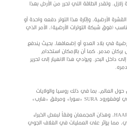
ازل. وتقدر الطاقة التي تحرر من الأرض بهذا
قشرة الأرضية، وإثارة هذا التوتر دفعه واحدة أو
ب (فوق شبكة التوترات الأرضية)، الأمر الذي
رضية في بلاد العدو أو إضعافها، بحيث يندفع
بركان مدمر. كما أن بالإمكان استخدام
ى داخل البحر. ويؤدي هذا الانهيار إلى تحرير
مره.
ن حول العالم، بما في ذلك روسيا والولايات
المتحدة الأمريكية وتوجد المنشآت الروسية بالقرب من نيجني لوفغورود SURA «سورا» ومرفق «هارب»
ولا يمكن تجاهل مجمع «سورا» SURA ومجمع «هارب» HAARP، وهذان المجمعان وفقاً لبعض الخبراء
، مما يؤثر على العمليات في الغلاف الجوي