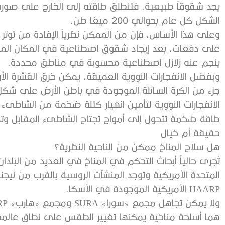
يجد شقوقاً طبيعية، فتنطلق طاقته إلى الخارج على صورة زل
الشكل كل عام بحوالي 200 ميغا طن.
وعلى هذا الأساس، فإن من الممكن نظرياً الإفادة من توتر ال
على دفعات، بعد إيجاد شقوق اصطناعية في المكان المناس
ينجم عنه زلازل اصطناعية محسوبة في مناطق محددة.
وبفضل الانفجارات النووية العميقة، يمكن خرق القشرة الأ
جزء من الكرة السائلة الموجودة في باطن الأرض على شكل 
الانفجارات النووية لتأمين انهيار كتلة ضخمة من الشاطىء إل
طاقة ضخمة تتحول إلى أمواج تجتاح الشاطىء المقابل وتد
حقيقة أم خيال
هل سلاح المناخ ممكن من الناحية النظرية؟
تُجرى حالياً أبحاث التحكم في المناخ في العديد من البلدا
HAARP الأمريكية الموجودة في الأسكا.
هما أسلحة مناخية يمكنها تغيير الطقس على نطاق عالمي