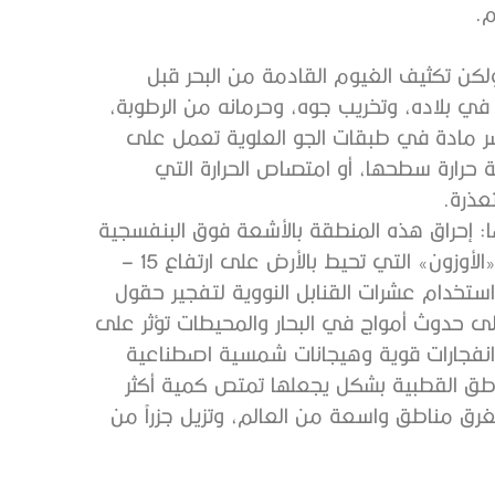
م.
لكن تكثيف الغيوم القادمة من البحر قبل
ي بلاده، وتخريب جوه، وحرمانه من الرطوبة،
ر مادة في طبقات الجو العلوية تعمل على
رارة سطحها، أو امتصاص الحرارة التي
عذرة.
 إحراق هذه المنطقة بالأشعة فوق البنفسجية
المنبعثة من الشمس، عن طريق خلق ثغرة في طبقة غاز «الأوزون» التي تحيط بالأرض على ارتفاع 15 –
استخدام عشرات القنابل النووية لتفجير حقول
لى حدوث أمواج في البحار والمحيطات تؤثر على
فجارات قوية وهيجانات شمسية اصطناعية
اطق القطبية بشكل يجعلها تمتص كمية أكثر
تغرق مناطق واسعة من العالم، وتزيل جزراً من