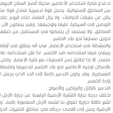
تدغدغ فكرة استخدام الأعاصير مخيلة أنصار السلاح الجيوفي
من المناطق الإستوائية، يحمل قوة تدميرية تعادل قوة مئات 
يقل عن مليارات الدولارات. ولا يزال العلماء حتى اليوم ع
التوصل إلى السيطرة عليها وتوجيهها. وهم يملكون الآن ا
المناطق، ولا يُستبعد أن يتمكنوا في المستقبل من خنقها بص
تحويل مسارها نحو بلاد الخصم.
والمشكلة في استخدام الإعصار، هي أنه ينطلق في أوقات 
ينبغي فيها استخدامه ضد الخصم. لذا فإن استخدامه عل
متعذر، إلا إذا تطابق زمن العمليات مع فترة الإعصار. ولكن 
بالإمكان توجيه الأعاصير نحو بلاد الخصم لتدميرها وإضعا
العسكرية، وقد يكون التدمير كاملاً إلى الحد الذي يجعل
إرادة الخصم.
التدمير بالزلازل والبراكين والأمواج
تختلف درجة حرارة القشرة الأرضية اليابسة عن حرارة الأرض ت
تشع طاقة حرارية تفوق ما تشعه الأرض المغمورة بالماء. وتول
الأرضية يصل إلى أقصى درجاته في مناطق التغيرات الحرارية