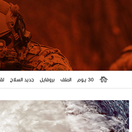
30 يــوم
الملف
بروفايل
جديد السلاح
لقا