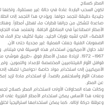
المطر كسلاح
تكون السحب الباردة عادة في حالة غير مستقرة، ولكنها تبق
جليدية دقيقة تتجمد حولها. ويؤدي هذا التجمد إلى انطلاق ط
صاعدة تتشكل من جرائها قطرات ماء تهطل أمطاراً. وهناك 
الأمطار اصطناعياً في المناطق الجافة. وتعتمد هذه التجارب
الفضة» التي تشبه بلورات الجليد، بغية تكثيف بخار الماء 
الصعوبات الفنية جعلت العملية غير مجدية حتى الآن.
1967– 1972، لزيادة معدل الأمطار فوق «طريق هوش
قوافل الثوار الفيتناميين المخصصة للإمداد والتموين. ول
الأمريكيين إلى استخدام مواد خاصة (حوامض) تضاف إلى ال
معدات الثوار وأسلحتهم بالصدأ، أو استخدام مادة تزيد إمكان
عن المطر.
وكانت هذه المحاولات الأولى لاستخدام المطر كسلاح تجمع 
وعلى هذا الأساس يمكن استخدام الأمطار الغزيرة على ا
وعرقلة حركة ارتاله، كما يمكن استخدامها استراتيجياً لخلق