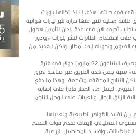
ى في حالتها هذه، إلا إذا تخللها بلورات
اقة محلية تنتج عنها حرارة تثير تيارات هوائية
تجارب تُجرى الآن في عدة بلدان لتأمين هطول
 على استخدام الطائرات لنشر بلورات «بودور
في الغيوم وتحويله إلى أمطار. ولكن العديد من
لقد حاول الأمريكيون استخدام هذه الوسيلة في فيتنام، وصرف البنتاغون 22 مليون دولار في فترة
ي منه» بغية جعل هذه الطريق غير صالحة لمرور
م تكن النتائج المحققه مشجعة. وهذا ما دفع
غيوم، لجعل ماء المطر قادراً على إصابة
ية انزلاق الرجال والعربات على الوحل الناجم
بين تقليد الظواهر الطبيعية وتعديلها.
لمستوى العملياتي لإيقاف تقدم قوات الخصم
 الفياضانات، وإفساد المحاصيل الزراعية،