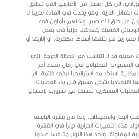
زيائي، لأن كل إعصار من الأعاصير التي تنطلق
القنابل الذرية، وهو يحدث في العادة تخريباً لا
اجزين عن خلق الأعاصير، ولكنهم يأملون في
لوسائل الكفيلة بتهدئتها جزئياً في بعض
واريخ تجر خلفها أسلاكاً مكهربة، أو إثارتها أو
معينة قد لا تتناسب مع اللحظة الحرجة التي
ى المستوى العملياتي في زمان محدد أمر
إمكانية استخدامه استراتيجياً تبقى قائمة، لأن
فها اقتصادياً بشكل مسبق قبل بدء العمليات
 العمليات العسكرية نفسها غير ضرورية لإخضاع
حت البحار والمحيطات، ولذا فإن قشرة اليابسة
د هذه التعبيرات الحرارية توتراً في القشرة
 المفاجئة. ويجد هذا التوتر متنفساً عندما