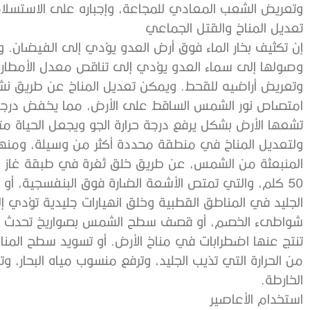
وتعريض الشعب المعادي للمجاعة، وإجباره على الاستسلا
تعديل المناخ والقتل الجماعي
إن تكثيف بخار الماء فوق أرض العدو يؤدي إلى الفيضان. و
وصولها إلى سماء العدو يؤدي إلى تناقص معدل الأمطار ف
وتعريض أراضيه للقحط. ويمكن تعديل المناخ عن طريق نش
امتصاص نور الشمس الساقط على الأرض، مما يخفض درجة ح
تشعها الأرض بشكل يرفع درجة حرارة الجو ويجعل الحياة مت
ولتعديل المناخ في منطقة محددة أكثر من وسيلة، ومنها:
50 كلم، والتي تمتص الأشعة الضارة فوق البنفسجية، أو 
الجليد في المناطق القطبية وخلق انهيارات جليدية تؤدي إ
شواطىء الخصم، أو قصف سطح الشمس بصواريخ تحدث ان
تنتج عنها اضطرابات في مناخ الأرض. أو تسويد سطح المن
من الحرارة التي تذيب الجليد، وترفع منسوب مياه البحار، و
الخارطة.
استخدام الأعاصير