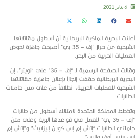
6 يناير 2021
أعلنت البحرية الملكية البريطانية أن أسطول مقاتلاتها
الشبحية من طراز “إف – 35 بي” أصبحت جاهزة لخوض
العمليات الحربية من البحر.
وقالت الصفحة الرسمية لـ “إف – 35” على “تويتر”، إن
البحرية البريطانية حققت إنجازاً بإعلان جاهزية مقاتلاتها
الشبحية للعمليات الحربية، انطلاقاً من على متن حاملات
الطائرات.
وتخطط المملكة المتحدة لامتلاك أسطول من طائرات
“إف – 35 بي” للعمل في قواعدها البرية وعلى متن
حاملتي الطائرات “إتش إم إس كوين إليزابيث” و”إتش إم
إس برنس أوف والس”.