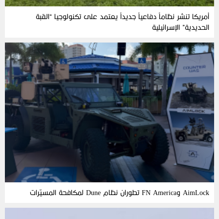
أمريكا تنشر نظاماً دفاعياً جديداً يعتمد على تكنولوجيا “القبة
الحديدية” الإسرائيلية
AimLock وFN America تطوران نظام Dune لمكافحة المسيّرات