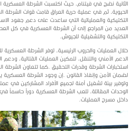
‬التكتيكية‭ ‬والتشغيلية‭ ‬للجيوش‭. ‬
‬داخل‭ ‬مسرح‭ ‬العمليات‭.‬