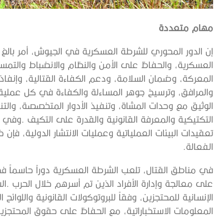
مهام‭ ‬متعددة‭ ‬
‬الفعالة‭.‬