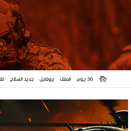
30 يــوم
الملف
بروفايل
جديد السلاح
لقا