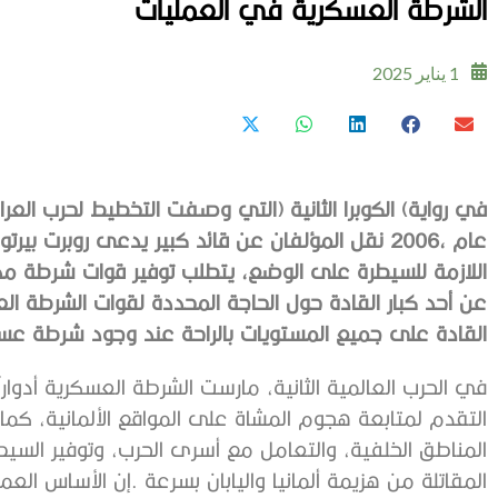
الشرطة العسكرية في العمليات
1 يناير 2025
‬القادة‭ ‬على‭ ‬جميع‭ ‬المستويات‭ ‬بالراحة‭ ‬عند‭ ‬وجود‭ ‬شرطة‭ ‬عسكرية‭ ‬تعمل‭ ‬بإمرتهم‭.‬