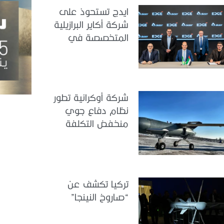
ايدج تستحوذ على
شركة أكاير البرازيلية
المتخصصة في
هندسة الطيران
شركة أوكرانية تطور
نظام دفاع جوي
منخفض التكلفة
تركيا تكشف عن
“صاروخ النينجا”