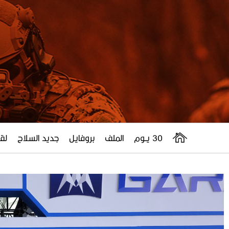
30 يــوم
الملف
بروفايل
جديد السلاح
لقا