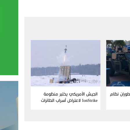
Aim وFN America تطوران نظام
الجيش الأمريكي يختبر منظومة
IonStrike لاعتراض أسراب الطائرات
بدون طيار