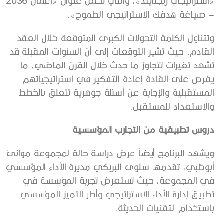
«استراتيجي ريجنايتد»، والتي تحمل عنوان «أعمال 2036
– صياغة هدفك الاستراتيجي الطموح».
وتتناول الكلمة التحولات الكبرى المتوقعة خلال العقد
القادم، حيث تشير التوقعات إلى أن السنوات المقبلة قد
تشهد تغيرات تتجاوز ما حدث خلال القرن الماضي، ما
يفرض على القادة إعادة التفكير في استراتيجياتهم
المستقبلية والإجابة عن أسئلة جوهرية تتعلق بالخطط
والاستعداد للمستقبل.
دروس تطبيقية من التجارب المؤسسية
ويشهد البرنامج أيضاً عرض دراسة حالة لمجموعة موانئ
أبوظبي، تقدمها سلوى البريكي مديرة الأداء المؤسسي
في المجموعة، حيث تستعرض تجربة المؤسسة في
تطبيق إدارة الأداء الاستراتيجي وأطر التميز المؤسسي
باستخدام التقنيات الحديثة.