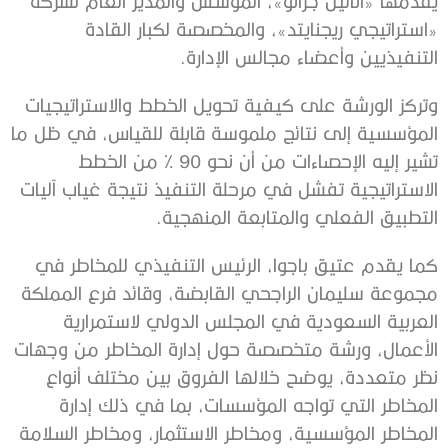
يقدمها «أنائيل جرانو»، المؤسس والمدير العام لشركة
«استراتيجي ريجنايتد»، والمخصصة لكبار القادة
التنفيذيين وأعضاء مجالس الإدارة.
وتركز الورشة على كيفية تحويل الخطط والاستراتيجيات
المؤسسية إلى نتائج ملموسة قابلة للقياس، في ظل ما
تشير إليه الإحصاءات من أن نحو 90 % من الخطط
الاستراتيجية تفشل في مرحلة التنفيذ نتيجة غياب آليات
التطبيق الفعلي والمتابعة المنهجية.
كما يقدم عتيق باجوا، الرئيس التنفيذي للمخاطر في
مجموعة سليمان الراجحي القابضة، وقائد فرع المملكة
العربية السعودية في المجلس الدولي لاستمرارية
الأعمال، ورشة متخصصة حول إدارة المخاطر من وجهات
نظر متعددة، يوضح خلالها الفروق بين مختلف أنواع
المخاطر التي تواجه المؤسسات، بما في ذلك إدارة
المخاطر المؤسسية، ومخاطر الاستثمار، ومخاطر السلامة