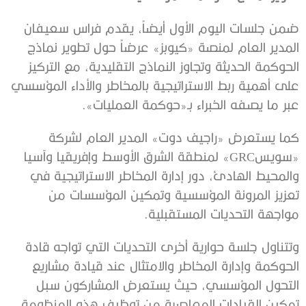
ضمن جلسات اليوم الأول أيضاً، يقدم فراس سعيفان
المدير العام لمنصة «كيوبز» عرضاً حول تطوير نماذج
الحوكمة الحديثة وتجاوز النماذج التقليدية، مع التركيز
على أهمية ربط الاستراتيجية بالمخاطر والأداء المؤسسي
عبر ما يصفه الخبراء بـ«حوكمة العمليات».
كما يستعرض «راجيف دوت» المدير العام لشركة
«سويسGRC» لمنطقة الشرق الأوسط وإفريقيا وآسيا
والمحيط الهادئ، دور إدارة المخاطر الاستراتيجية في
تعزيز المرونة المؤسسية وتمكين المؤسسات من
مواجهة التحديات المستقبلية.
وتتناول جلسة حوارية أخرى التحديات التي تواجه قادة
الحوكمة وإدارة المخاطر والامتثال عند قيادة مشاريع
التحول المؤسسي، حيث يستعرض المشاركون سبل
تمكين القيادات المعاصرة من توظيف هذه المنظومة