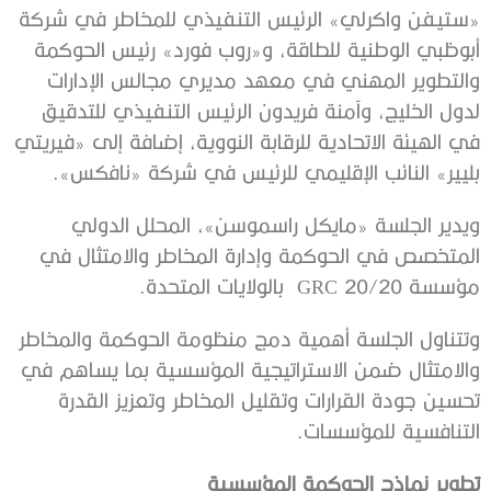
«ستيفن واكرلي» الرئيس التنفيذي للمخاطر في شركة
أبوظبي الوطنية للطاقة، و«روب فورد» رئيس الحوكمة
والتطوير المهني في معهد مديري مجالس الإدارات
لدول الخليج، وآمنة فريدون الرئيس التنفيذي للتدقيق
في الهيئة الاتحادية للرقابة النووية، إضافة إلى «فيريتي
بليير» النائب الإقليمي للرئيس في شركة «نافكس».
ويدير الجلسة «مايكل راسموسن»، المحلل الدولي
المتخصص في الحوكمة وإدارة المخاطر والامتثال في
مؤسسة GRC 20/20 بالولايات المتحدة.
وتتناول الجلسة أهمية دمج منظومة الحوكمة والمخاطر
والامتثال ضمن الاستراتيجية المؤسسية بما يساهم في
تحسين جودة القرارات وتقليل المخاطر وتعزيز القدرة
التنافسية للمؤسسات.
تطوير نماذج الحوكمة المؤسسية