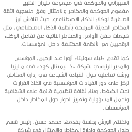
السيبراني والحوكمة في مجموعة طيران الخليج
مفهوم الحوكمة والمخاطر والامتثال وفق منهجية الثقة
الصفرية لوكلاء الذكاء الاصطناعي، حيث تناقش أبرز
المخاطر الحديثة المرتبطة بأنظمة الذكاء الاصطناعي، مثل
هجمات حقن الأوامر، والمخاطر الناتجة عن تفاعل الوكلاء
الرقميين مع الأنظمة المختلفة داخل المؤسسات.
كما تقدم «نيك سونيتا» أزورا عبد الرحيم، المؤسس
والمدير الرئيسي لشركة «ذا ليمينال كود» في ماليزيا
ورشة تفاعلية حول القيادة الشجاعة في إدارة المخاطر،
تركز على دور القيادات المؤسسية في اتخاذ القرارات
تحت الضغط، وبناء ثقافة تنظيمية قائمة على الشفافية
وتحمل المسؤولية وتعزيز الحوار حول المخاطر داخل
المؤسسات.
وتختتم الورش بجلسة يقدمها محمد حسن، رئيس قسم
حلول الحوكمة وإدارة المخاطر والامتثال في شركة