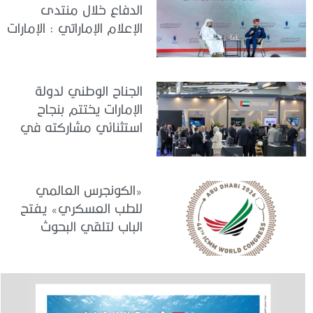
الدفاع خلال منتدى
الإعلام الإماراتي : الإمارات
نموذج عالمي في
الجاهزية والاستقرار
الجناح الوطني لدولة
الإمارات يختتم بنجاح
استثنائي مشاركته في
معرض «يوروساتوري
2026»
«الكونجرس العالمي
للطب العسكري» يفتح
الباب لتلقي البحوث
والدراسات المشاركة في
برنامجه العلمي