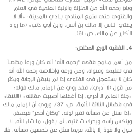
وبلغ رحمه الله من المنزلة والرتبة العلمية في العلم
والفتوى حتى سُمع المنادي ينادي بالمدينة: ‌‌«‌ألا ‌لا
‌يفتي ‌الناس إلا مالك بن أنس، وابن أبي ذئب» (ما رواه
الأكابر عن مالك، ص: 61).
4- الفقيه الورع المخلص:
من أهم ملامح فقهه “رحمه الله” أنه كان ورعاً مخلصاً
في تعليمه وفتواه، ومن ورعه وإخلاصه رحمه الله أنه
كان لا يستعجل في الفتوى إذا لم يتيقن الإجابة ويكثر
من قول (لا أدري)، فقد روي عن الإمام مالك قوله:
«جنة ‌العالم لا أدري، إذا أغفلها أصيبت مقاتله» (الانتقاء
في فضائل الثلاثة الأئمة، ص: 37)، وروي أن الإمام مالك
«إذا سئل عن مسألة تغير لونه، “وكان أحمر” فيصفر،
وينكس رأسه ويحرك شفتيه، ثم يقول: ما شاء الله، لا
حول ولا قوة إلا بالله، فربما سئل عن خمسين مسألة، فلا