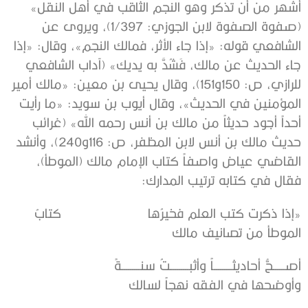
أشهر من أن تذكر وهو النجم الثاقب في أهل النقل»
(صفوة الصفوة لابن الجوزي: 1/397)، ويروى عن
الشافعي قوله: «‌إذا ‌جاء ‌الأثر، فمالك النجم»، وقال: «إذا
‌جاء ‌الحديث ‌عن ‌مالك، فَشُدَّ به يديك» (آداب الشافعي
للرازي، ص: 150و151)، وقال يحيى بن معين: ‌‌«‌مالك ‌أمير
‌المؤمنين في الحديث»، وقال أيوب بن سويد: ‌‌«ما رأيت
أحداً ‌أجود ‌حديثاً ‌من ‌مالك بن أنس رحمه الله» (غرائب
حديث مالك بن أنس لابن المظفر، ص: 116و240)، وأنشد
القاضي عياض واصفاً كتاب الإمام مالك (الموطأ)،
فقال في كتابه ترتيب المدارك:
«إذا ‌ذكرت ‌كتب ‌العلم ‌فخيرُها كتابُ
الموطأ من تصانيف مالك
أصــــــحُّ أحاديثـــــــــاً وأثبـــــــــتُ سنـــــــــةً
وأوضحها في الفقه نهجاً لسالك