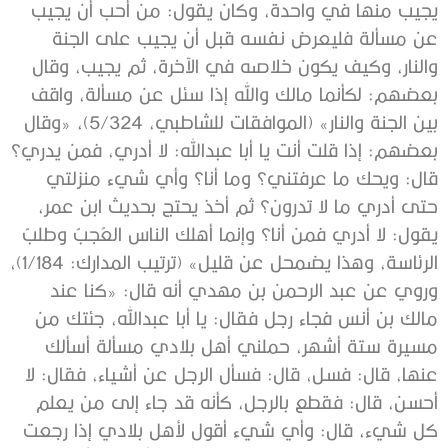
يجيب منها في واحدة، وكان يقول: من أحب أن يجيب
عن مسألة فليعرض نفسه قبل أن يجيب على الجنة
والنار، وكيف يكون خلاصه في الآخرة، ثم يجيب، وقال
بعضهم: لكأنما مالك والله إذا سئل عن مسألة، واقف
بين الجنة والنار» (الموافقات للشاطبي، 5/324)، «وقال
بعضهم: إذا قلت أنت يا أبا عبدالله: لا أدري، فمن يدري؟
قال: ‌ويحك ‌ما ‌عرفتني؟ وما أنا؟ وأي شيء منزلتي
حتى أدري ما لا تدرون؟ ثم أخذ يحتج بحديث ابن عمر،
يقول: لا أدري فمن أنا؟ وإنما أهلك الناس العُجبُ وطلبُ
الرئاسة، وهذا يضمحل عن قليل» (ترتيب المدارك: 1/184)،
وروي عن عبد الرحمن بن مهدي أنه قال: «كنا عند
مالك بن أنس فجاء رجل فقال: يا أبا عبدالله، ‌جئتك ‌من
‌مسيرة ‌ستة ‌أشهر، حملني أهل بلادي مسألة أسألك
عنها، قال: فسل، قال: فسأل الرجل عن أشياء، فقال: لا
أحسن، قال: فقطع بالرجل، كأنه قد جاء إلى من يعلم
كل شيء، قال: وأي شيء أقول لأهل بلادي إذا رجعت