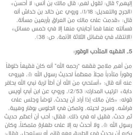
إليهم؟ قال: تقول لهم: قال مالك بن أنس: لا أحسن»
(الجرح والتعديل: 1/18)، وروي عن خالد بن خداش أنه
قال: «قدمت على مالك من العراق ‌بأربعين ‌مسألة،
فسألته عنها فما أجابني منها إلا في خمس مسائل»
(الانتقاء في فضائل الثلاثة الأئمة، ص: 38).
5- الفقيه المتأدب الوقور:
من أهم ملامح فقهه “رحمه الله” أنه كان فقيهاً خلوقاً
وقوراً متأدباً مجلاً معظماً لحديث رسول الله صلى الله عليه وسلم، فيروى
عنه أنه قال: «أستحي من الله أن ‌أطأ ‌تربة نبي الله بحافر
دابة» (ترتيب المدارك: 2/53)، وروي عن ابن أبي أويس
قوله: «كان مالك إذا أراد أن يحدث، توضأ وجلس على
فراشه، وسرح لحيته، وتمكن في الجلوس بوقار وهيبة،
ثم حدث، فقيل له في ذلك، فقال: ‌أحب ‌أن ‌أعظم ‌حديث
‌رسول الله صلى الله عليه وسلم، ولا أحدث به إلا على طهارةٍ متمكناً، وكان
يكره أن يحدث في الطريق وهو قائم أو يستعجل، فقال: