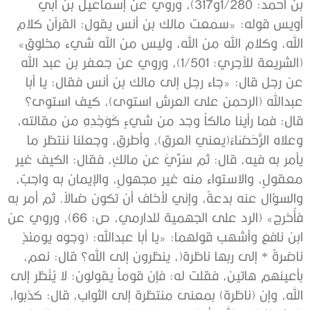
بن أحمد: 1/280و317)، وروي عن إسماعيل بن أبي
أويس قوله: «سمعت مالك بن أنس يقول: ‌القرآن ‌كلام
‌الله، ‌وكلام ‌الله ‌من ‌الله، وليس من الله شيء مخلوق»
(الشريعة للآجري: 1/501)، وروي عن جعفر بن عبد الله
عن رجل قال: «جاء رجل إلى مالك بن أنس فقال: يا أبا
عبدالله (الرحمن على العرش استوى)، كيف استوى؟
قال: فما رأينا مالكاً وجد من شيءٍ كَوَجْدِهِ من مقالته،
وعلاه الرُّحَضَاءُ(يعني العرق)، وأطرق، وجعلنا ننتظر ما
يأمر به فيه، قال: ثم سُرِّيَ عن مالكٍ، فقال: الكيف غير
معقولٍ، والاستواء منه غير مجهولٍ، والإيمان به واجبٌ،
‌والسؤال ‌عنه ‌بدعةٌ، وإني لأخاف أن تكون ضالاً. ثم أمر به
فأُخرج» (الرد على الجهمية للدارمي، ص: 66)، وروي عن
ابن نافع وأشهب قولهما: «يا أبا عبدالله: (وجوه يومئذٍ
ناضرةٌ * إلى ربها ناظرة(، ينظرون إلى الله؟ قال: نعم،
بأعينهم هاتين، فقلت له: فإن قوماً يقولون: لا يُنْظر إلى
الله، وإن (ناظرة) بمعنى منتظرة إلى الثواب، قال: كذبوا،