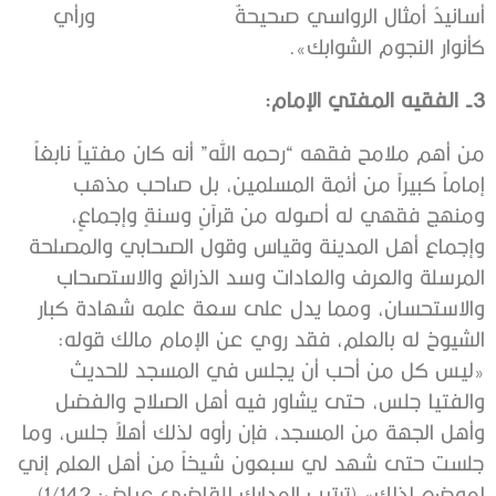
أسانيدُ أمثال الرواسي صحيحةٌ ورأي
كأنوار النجوم الشوابك».
3- الفقيه المفتي الإمام:
من أهم ملامح فقهه “رحمه الله” أنه كان مفتياً نابغاً
إماماً كبيراً من أئمة المسلمين، بل صاحب مذهب
ومنهج فقهي له أصوله من قرآنٍ وسنةٍ وإجماعٍ،
وإجماع أهل المدينة وقياس وقول الصحابي والمصلحة
المرسلة والعرف والعادات وسد الذرائع والاستصحاب
والاستحسان، ومما يدل على سعة علمه شهادة كبار
الشيوخ له بالعلم، فقد روي عن الإمام مالك قوله:
‌‌«ليس كل من أحب أن يجلس في المسجد للحديث
والفتيا جلس، حتى يشاور فيه أهل الصلاح والفضل
وأهل الجهة من المسجد، فإن رأوه لذلك أهلاً جلس، وما
‌جلست ‌حتى ‌شهد لي سبعون شيخاً من أهل العلم إني
لموضع لذلك» (ترتيب المدارك للقاضي عياض: 1/142)،