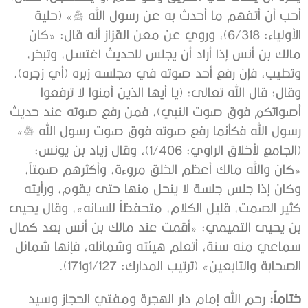
أحب أن أتفهم ما أحدث به عن رسول الله صلى الله عليه وسلم» (حلية
الأولياء: 6/318)، وروي عن معن القزاز أنه قال: «كان
مالك بن أنس إذا أراد أن يجلس للحديث اغتسل، وتبخر،
وتطيب، فإن رفع أحد صوته في مجلسه زبره (أي زجره)،
وقال: قال الله تعالى: (يا أيها الذين آمنوا لا ترفعوا
أصواتكم فوق صوت النبي)، فمن رفع صوته عند حديث
رسول الله فكأنما ‌رفع ‌صوته ‌فوق ‌صوت رسول الله صلى الله عليه وسلم»
(الجامع لأخلاق الراوي: 1/406)، وقال زياد بن يونس:
«كان والله مالك ‌أعظم ‌الخلق ‌مروءة، وأكثرهم صمتاً،
وكان إذا جلس جلسة لا ينحل منها حتى يقوم، ورأيته
كثير الصمت، قليل الكلام، متحفظاً للسانه»، وقال يحيى
بن يحيى التميمي: «أقمت عند مالك بن أنس بعد كمال
سماعي منه سنة، أتعلم هيئته وشمائله، فإنها ‌شمائل
‌الصحابة ‌والتابعين» (ترتيب المدارك: 1/127و171).
ختاماً:
رحم الله إمام دار الهجرة ومفتي الحجاز وسيد