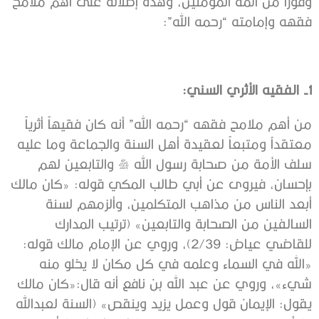
وقوراً من أئمة المؤمنين، وهذه إطلالة على أهم ملامح
فقهه وإمامته “رحمه الله”:
1- الفقيه الأثري السني:
من أهم ملامح فقهه “رحمه الله” أنه كان فقيهاً أثرياً
معتقداً ومتبعاً لعقيدة أهل السنة والجماعة وما عليه
سلف الأمة من صحابة رسول الله صلى الله عليه وسلم والتابعين لهم
بإحسان، فيروى عن أبي طالب المكي قوله: «كان مالك
‌أبعد ‌الناس ‌من ‌مذاهب المتكلمين، وألزمهم لسنة
السالفين من الصحابة والتابعين» (ترتيب المدارك
للقاضي عياض: 2/39)، وروي عن الإمام مالك قوله: ‌
«الله ‌في ‌السماء ‌وعلمه ‌في ‌كل ‌مكان لا يخلو منه
شيء»، وروي عن عبد الله بن نافع أنه قال:«كان مالك
يقول: ‌الإيمان ‌قول ‌وعمل ‌يزيد ‌وينقص» (السنة لعبدالله