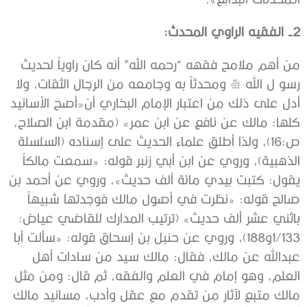
2- الفقيه الراوي المحدث:
من أهم ملامح فقهه “رحمه الله” أنه كان راوياً لحديث
رسو ل الله صلى الله عليه وسلم ومحدثاً به وجامعه من الرجال الثقات، ولا
أدل على ذلك من اعتبار الإمام البخاري أن«أصح الأسانيد
كلها: ‌مالك ‌عن ‌نافع ‌عن ‌ابن ‌عمر» (مقدمة ابن الصلاح،
ص:16)، ولذا أطلق علماء الحديث على إسناده (السلسلة
الذهبية)، وروي عن ابن أبي زنبر قوله: «سمعت مالكاً
يقول: ‌كتبت ‌بيدي ‌مائة ‌ألف ‌حديث»، وروي عن أحمد بن
صالح قوله: «نظرت في أصول مالك فوجدتها شبيهاً
باثني عشر ألف حديث» (ترتيب المدارك للقاضي عياض:
1/133و188)، وروي عن حنبل بن إسحاق قوله: «سألت أبا
عبدالله عن مالك، فقال: مالك ‌سيد ‌من ‌سادات ‌أهل
‌العلم، وهو إمام في العلم والفقه، ثم قال: ومن مثل
مالك متبع لآثار من تقدم مع عقل وأدب، مسانيد مالك