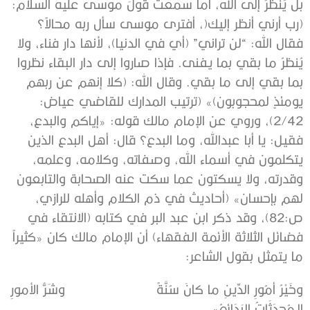
بل يُنظرُ إلى الله، أما سمعت قولَ موسى عليه السلام:
(رب أرني أنظر إليك(، أفترى موسى سأل ربه محالاً؟
فقال الله: “لن تراني” (أي في الدنيا)، لأنها دار فناء، ولا
يُنظرُ ما بقي بما يفنى. فإذا صاروا إلى دار البقاء نظروا
بما بقي إلى ما بقي. وقال الله: (كلا إنهم عن ربهم
يومئذٍ لمحجوبون)» (ترتيب المدارك للقاضي عياض:
2/42)، وروي عن الإمام مالك قوله: «إياكم والبدع،
فقيل: يا أبا عبدالله، وما البدع؟ قال: ‌أهل ‌البدع ‌الذين
‌يتكلمون في أسماء الله، وصفاته، وكلامه، وعلمه،
وقدرته، ولا يسكتون عما سكت عنه الصحابة والتابعون
لهم بإحسان» (أحاديث في ذم الكلام وأهله للرازي،
ص:82)، وقد ذكر ابن عبد البر في كتابه (الانتقاء في
فضائل الثلاثة الأئمة الفقهاء) أن الإمام مالك كان «كثيراً
ما يتمثل بقول الشاعر:
وخَيْرُ أمُورِ الدِّينِ ما كانَ سُنَّةً وشَرُّ الأمورِ
الـمُحدَثَاتُ البَدَائِعُ».