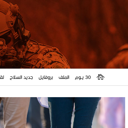
30 يــوم
الملف
بروفايل
جديد السلاح
لقا