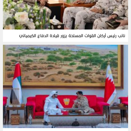
نائب رئيس أركان القوات المسلحة يزور قيادة الدفاع الكيميائي