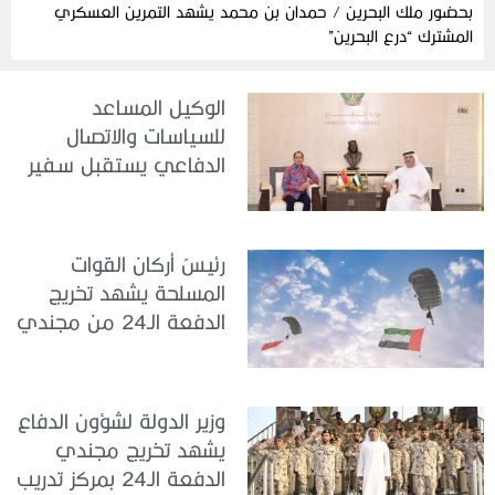
بحضور ملك البحرين / حمدان بن محمد يشهد التمرين العسكري
المشترك “درع البحرين”
الوكيل المساعد
للسياسات والاتصال
الدفاعي يستقبل سفير
جمهورية إندونيسيا لدى
الدولة
رئيسُ أركان القوات
المسلحة يشهد تخريج
الدفعة الـ24 من مجندي
الخدمة الوطنية في مركز
تدريب سيح حفير
وزير الدولة لشؤون الدفاع
يشهد تخريج مجندي
الدفعة الـ24 بمركز تدريب