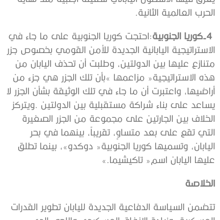
‬الحرب‭ ‬العالمية‭ ‬الثانية‭. ‬
4‭ ‬-كوريا‭ ‬الجنوبية‭
‬عليها‭ ‬اليابان‭ ‬اسم‭ ‬‮«‬تاكيشيما‮»‬‭.‬
الخلاصة