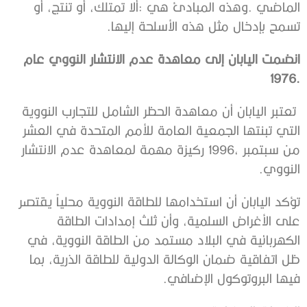
‬تسمح‭ ‬بإدخال‭ ‬مثل‭ ‬هذه‭ ‬الأسلحة‭ ‬إليها‭.‬
‬النووي‭.‬
‬فيها‭ ‬البروتوكول‭ ‬الإضافي‭.‬