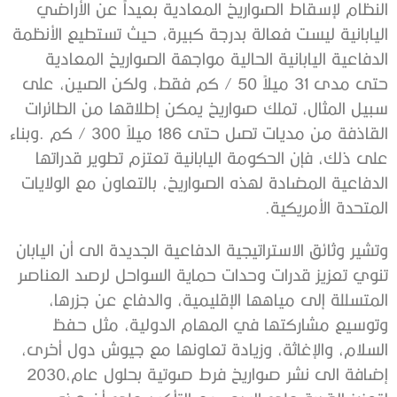
‬المتحدة‭ ‬الأمريكية‭. ‬
‬إضافة‭ ‬الى‭ ‬نشر‭ ‬صواريخ‭ ‬فرط‭ ‬صوتية‭ ‬بحلول‭ ‬عام‭ ‬2030،‭