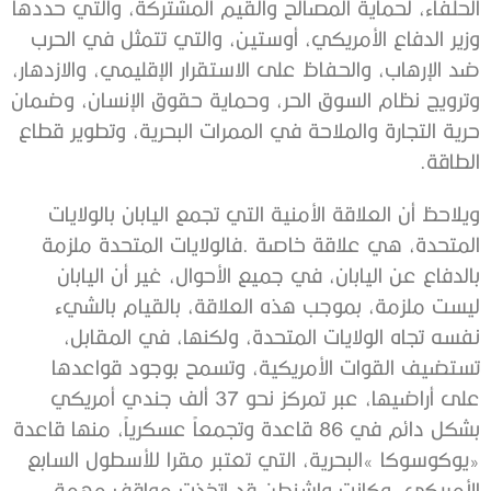
‬الطاقة‭. ‬