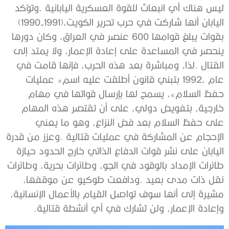
‬اليابان‭ ‬أنها‭ ‬شاركت‭ ‬في‭ ‬حرب‭ ‬تحرير‭ ‬الكويت‭ (‬1990-1991‭)‬،‭
‬وإعادة‭ ‬الإعمار‏،‏‭ ‬ولن‭ ‬تشارك‭ ‬في‭ ‬أي‭ ‬أنشطة‭ ‬قتالية‭.‬