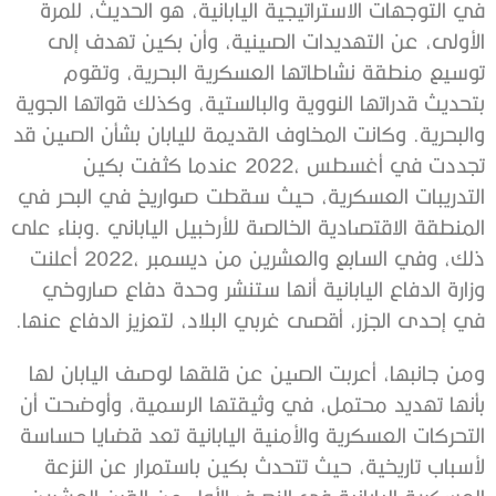
‬في‭ ‬إحدى‭ ‬الجزر،‭ ‬أقصى‭ ‬غربي‭ ‬البلاد،‭ ‬لتعزيز‭ ‬الدفاع‭ ‬عنها‭.‬