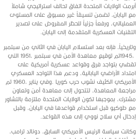
‬التقنيات‭ ‬العسكرية‭ ‬المتقدمة‭ ‬إلى‭ ‬اليابان‭. ‬
‬إدخال‭ ‬أي‭ ‬سلاح‭ ‬نووي‭ ‬إلى‭ ‬هذه‭ ‬القواعد‭. ‬