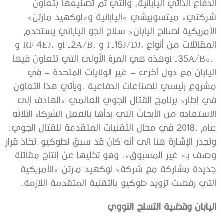
‬شركتي‭ ‬‮«‬ميتسوبيشي‮»‬‭ ‬اليابانية‭ ‬و«لوكهيد‭ ‬مارتن‮»‬‭
‬عام‭ ‬2018،‭ ‬في‭ ‬مجال‭ ‬التقنيات‭ ‬المتقدمة‭ ‬للقتال‭ ‬الجوي‭.
‬التي‭ ‬رفضت‭ ‬تزويد‭ ‬طوكيو‭ ‬بالتقنية‭ ‬المتقدمة‭ ‬اللازمة‭.‬‭ ‬
اليابان‭ ‬وقضية‭ ‬التسلح‭ ‬النووي