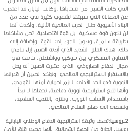
‬وتسعى‭ ‬إلى‭ ‬صنع‭ ‬السلام‭ ‬العالمي‭.‬
2‭‬-روسيا‭:‬