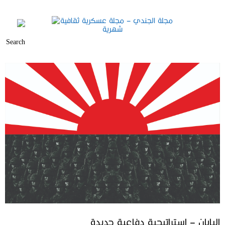
اليابان – استراتيجية دفاعية جديدة