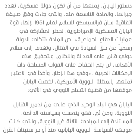
‬موقفها‭ ‬من‭ ‬قضية‭ ‬التسلح‭ ‬النووي‭ ‬في‭ ‬الآتي‭:‬