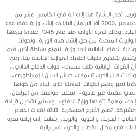
‬البلاد‭ ‬في‭ ‬مجال‭ ‬الفضاء‭ ‬والحرب‭ ‬السيبرانية‭.‬