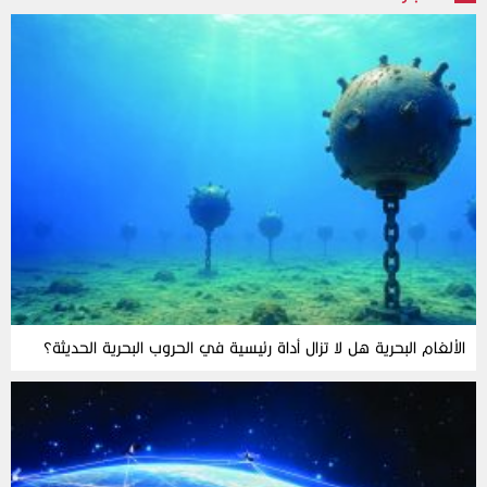
الألغام‭ ‬البحرية‭ ‬هل‭ ‬لا‭ ‬تزال‭ ‬أداة‭ ‬رئيسية‭ ‬في‭ ‬الحروب‭ ‬البحرية‭ ‬الحديثة؟