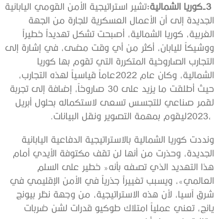
3‭ ‬-كوريا‭ ‬الشمالية‭:‬
‬2023،‭ ‬ليقوم‭ ‬بمهمة‭ ‬التصوير‭ ‬ونقل‭ ‬البيانات‭.‬