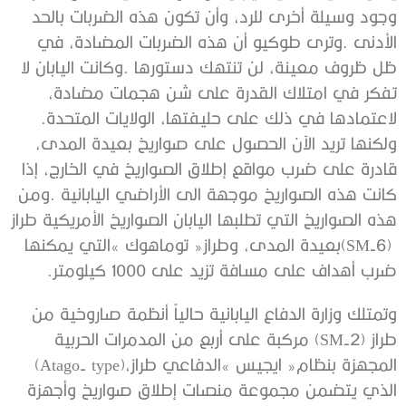
‬لاعتمادها‭ ‬في‭ ‬ذلك‭ ‬على‭ ‬حليفتها،‭ ‬الولايات‭ ‬المتحدة‭.
‬ضرب‭ ‬أهداف‭ ‬على‭ ‬مسافة‭ ‬تزيد‭ ‬على‭ ‬1000‭ ‬كيلومتر‭. ‬
‬المجهزة‭ ‬بنظام‭ ‬‮«‬ايجيس‮»‬‭ ‬الدفاعي‭ ‬طراز‭ (‬Atago‭- ‬type‭)‬،‭