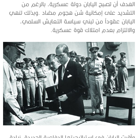
‬والالتزام‭ ‬بعدم‭ ‬امتلاك‭ ‬قوة‭ ‬عسكرية‭.‬