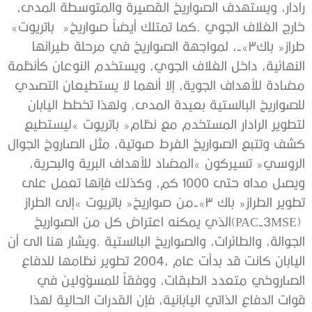
‬خارج‭ ‬الغلاف‭ ‬الجوي‭. ‬كما‭ ‬تمتلك‭ ‬أيضاً‭ ‬صواريخ‭
‬‮«‬باتريوت‮»‬‭