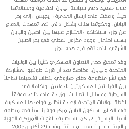
‬الشرقي‭ ‬الذي‭ ‬تقع‭ ‬فيه‭ ‬هذه‭ ‬الجزر‭.‬
‬والبرية‭ ‬والبحرية‭ ‬في‭ ‬المنطقة‭. ‬وفي‭ ‬29‭ ‬أكتوبر‭ ‬2005،‭