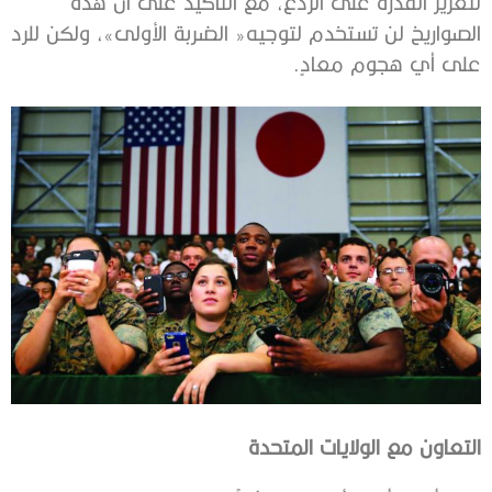
‬على‭ ‬أي‭ ‬هجوم‭ ‬معادٍ‭.‬
التعاون‭ ‬مع‭ ‬الولايات‭ ‬المتحدة