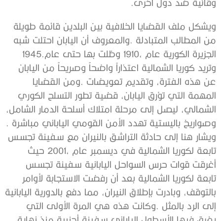
‬وقائية‭ ‬ضد‭ ‬دول‭ ‬أخرى‭.‬
‬الجزيرة‭ ‬الكورية‭ ‬عام‭ ‬1910،‭ ‬وظلت‭ ‬بها‭ ‬حتى‭ ‬عام‭ ‬1945‭.
‬وصواريخ‭ ‬باليستية‭ ‬تهدد‭ ‬الأمن‭ ‬القومي‭ ‬الياباني‭ ‬مباشرة‭.