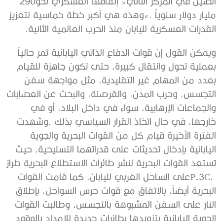
‬الصين‭ ‬في‭ ‬المركز‭ ‬الثاني‭ ‬‮«‬إنفاقها‭ ‬العسكري‭ ‬نحو‭ ‬290‭
‬القدرات‭ ‬العسكرية‭ ‬لليابان‭ ‬منذ‭ ‬الحرب‭ ‬العالمية‭ ‬الثانية‭.‬