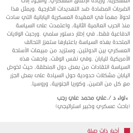
‬مع‭ ‬كل‭ ‬من‭ ‬الصين،‭ ‬وكوريا‭ ‬الجنوبية،‭ ‬وروسيا‏‏‭.‬‏
‮»‬‭ ‬لواء‭ ‬د‭./ ‬علي‭ ‬محمد‭ ‬علي‭ ‬رجب
‭)‬باحث‭ ‬عسكري‭ ‬وخبير‭ ‬استراتيجي)
أخبار ذات صلة