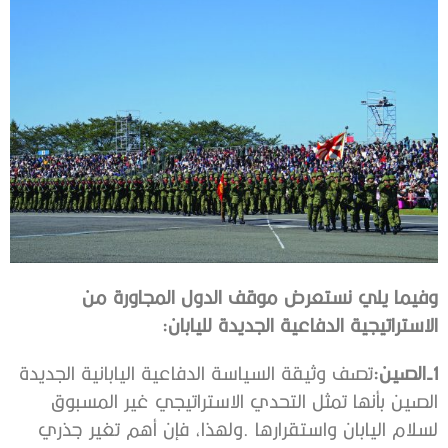
‬الاستراتيجية‭ ‬الدفاعية‭ ‬الجديدة‭ ‬لليابان‭:‬
1‭‬-الصين‭:‬