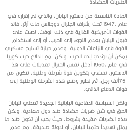
الضربات‭ ‬المضادة‭ ‬
‬قوات‭ ‬الدفاع‭ ‬الذاتي‭.‬