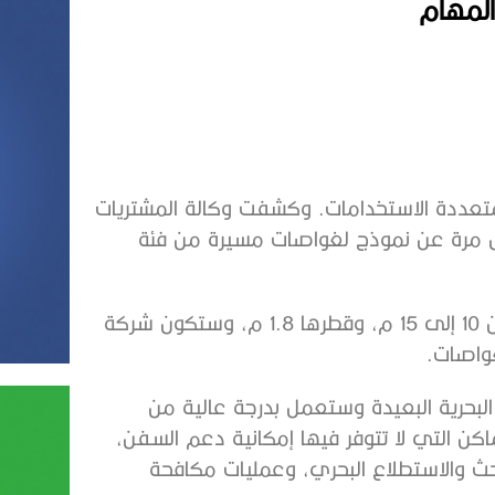
المهام
تعددة الاستخدامات. وكشفت وكالة المشتريات
ة لأول مرة عن نموذج لغواصات مسيرة من فئة
وسيتراوح طول كل غواصة يابانية من طراز XLUUV ما بين 10 إلى 15 م، وقطرها 1.8 م، وستكون شركة
لبحرية البعيدة وستعمل بدرجة عالية من
ماكن التي لا تتوفر فيها إمكانية دعم السفن،
 والاستطلاع البحري، وعمليات مكافحة