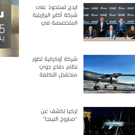
ايدج تستحوذ على
شركة أكاير البرازيلية
المتخصصة في
هندسة الطيران
شركة أوكرانية تطور
نظام دفاع جوي
منخفض التكلفة
تركيا تكشف عن
“صاروخ النينجا”