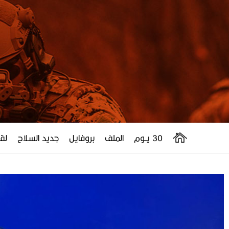
30 يــوم
الملف
بروفايل
جديد السلاح
لقا