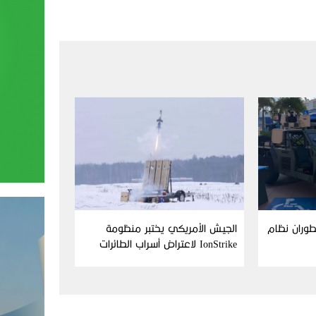
Aim وFN America تطوران نظام
الجيش الأمريكي يختبر منظومة
IonStrike لاعتراض أسراب الطائرات
بدون طيار