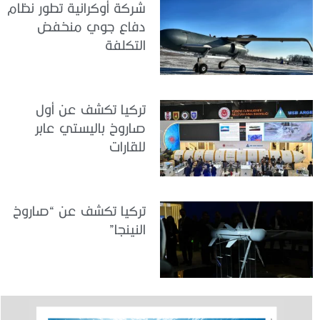
شركة أوكرانية تطور نظام
دفاع جوي منخفض
التكلفة
تركيا تكشف عن أول
صاروخ باليستي عابر
للقارات
تركيا تكشف عن “صاروخ
النينجا”