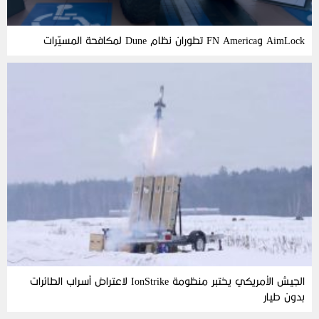
AimLock وFN America تطوران نظام Dune لمكافحة المسيّرات
الجيش الأمريكي يختبر منظومة IonStrike لاعتراض أسراب الطائرات
بدون طيار