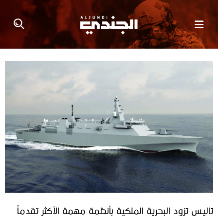
تاليس تزود‭ ‬البحرية‭ ‬الملكية بأنظمة‭ ‬مهمة‭ ‬الأكثر‭ ‬تقدماً