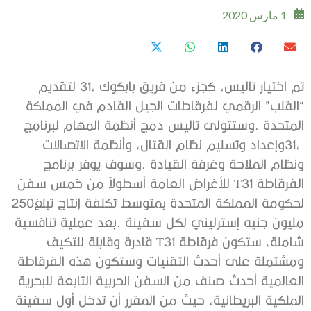
1 مارس 2020
‬لحكومة‭ ‬المملكة‭ ‬المتحدة‭ ‬بمتوسط‭ ‬تكلفة‭ ‬إنتاج‭ ‬تبلغ250‭