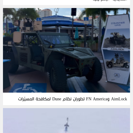
AimLock وFN America تطوران نظام Dune لمكافحة المسيّرات