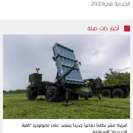
‬الخدمة‭ ‬في‭ .‬2023‭
أخبار ذات صلة
أمريكا تنشر نظاماً دفاعياً جديداً يعتمد على تكنولوجيا “القبة
الحديدية” الإسرائيلية