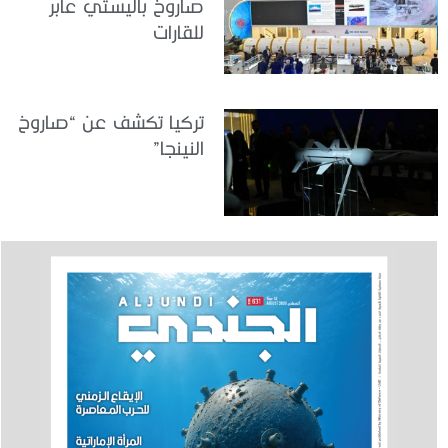
صاروخ باليستي عابر
للقارات
تركيا تكشف عن “صاروخ
النينجا”