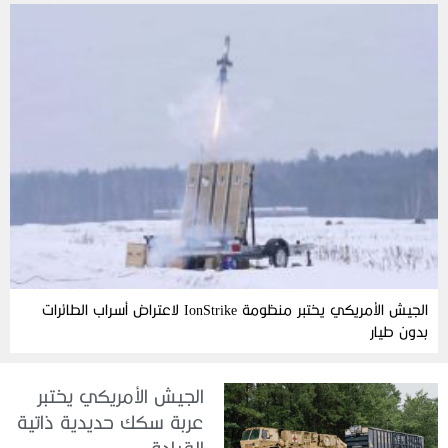
الجيش الأمريكي يختبر منظومة IonStrike لاعتراض أسراب الطائرات
بدون طيار
الجيش الأمريكي يختبر
عربة سكك حديدية ذاتية
القيادة