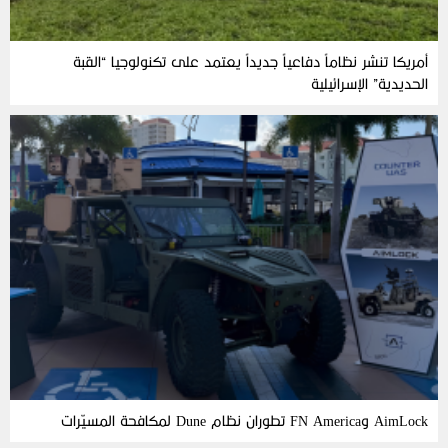
أمريكا تنشر نظاماً دفاعياً جديداً يعتمد على تكنولوجيا “القبة
الحديدية” الإسرائيلية
AimLock وFN America تطوران نظام Dune لمكافحة المسيّرات