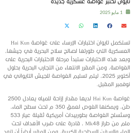
تايوان تختبر غواصة عسكرية جديدة
1 مايو 2025
تستكمل تايوان اختبارات الإرساء على غواصة Hai Kun
العسكرية التي طورتها لصالح سلاح البحرية في جيشها،
وبعد هذه الاختبارات ستبدأ مرحلة الاختبارات البحرية على
الغواصة، ومن المقرر الانتهاء من التجارب البحرية بحلول
أكتوبر 2025، ليتم تسليم الغواصة للجيش التايواني في
نوفمبر المقبل.
غواصة Hai Kun لديها مقدار إزاحة للمياه يعادل 2500
طن، ويمكنها الغوص لعمق 350 م تحت سطح الماء،
وستُسلح الغواصة بطوربيدات أمريكية ثقيلة عيار 533
ملم من طراز Mk48 ، قادرة على ضرب الأهداف تحت
الماء والسفن السطحية الكبيرة، ومن المقرر أيضاً أن تزود