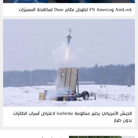
AimLock وFN America تطوران نظام Dune لمكافحة المسيّرات
الجيش الأمريكي يختبر منظومة IonStrike لاعتراض أسراب الطائرات
بدون طيار