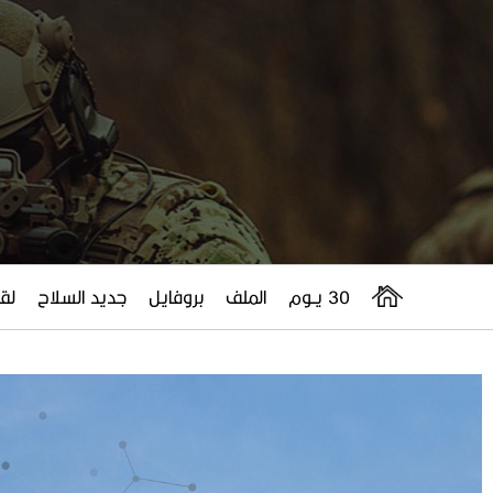
30 يــوم
الملف
بروفايل
جديد السلاح
لقا