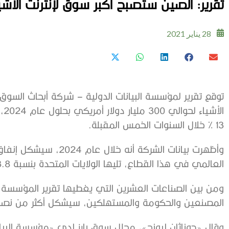
تقرير: الصين ستصبح أكبر سوق لإنترنت الأشياء 
28 يناير 2021
توقع تقرير لمؤسسة البيانات الدولية – شركة أبحاث السوق
ال
13 % خلال السنوات الخمس المقبلة.
العالمي في هذا القطاع، تليها الولايات المتحدة بنسبة 23.8% وأوروبا الغربية بنسبة 23.4%.
ومن بين الصناعات العشرين التي يغطيها تقرير المؤسسة، أ
المصنعين والحكومة والمستهلكين، سيشكل أكثر من نصف إجم
وقال «جوناثان ليونج»، محلل سوق بارز لدى «مؤسسة البيا